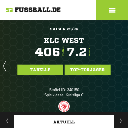
FUSSBALL.DE
SAISON 25/26
KLC WEST
406
7.2
TORE
TORE/SPIEL
TABELLE
TOP-TORJÄGER
Staffel-ID: 340150
Spielklasse: Kreisliga C
ANZEIGE
AKTUELL