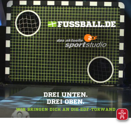
DREI UNTEN.
DREI OBEN.
WIR BRINGEN DICH AN DIE ZDF-TORWAND