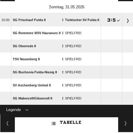
 
:

:


SG Frischauf Fulda II
Türkischer SV Fulda II
:
SG Rommerz II/​SV Hauswurz II
SPIELFREI
:
SG Oberrode II
SPIELFREI
:
TSV Neuenberg II
SPIELFREI
:
SG Buchonia Fulda-Niesig II
SPIELFREI
:
SV Aschenberg United II
SPIELFREI
:
SG Maberzell/​Gläserzell II
SPIELFREI
Legende
ANZEIGE
TABELLE