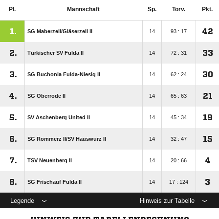
Pl.
Mannschaft
Sp.
Torv.
Pkt.
1.
42
SG Maberzell/​Gläserzell II
14
93 : 17
2.
33
Türkischer SV Fulda II
14
72 : 31
3.
30
SG Buchonia Fulda-Niesig II
14
62 : 24
4.
21
SG Oberrode II
14
65 : 63
5.
19
SV Aschenberg United II
14
45 : 34
6.
15
SG Rommerz II/​SV Hauswurz II
14
32 : 47
7.
4
TSV Neuenberg II
14
20 : 66
8.
3
SG Frischauf Fulda II
14
17 : 124
Legende
Hinweis zur Tabelle