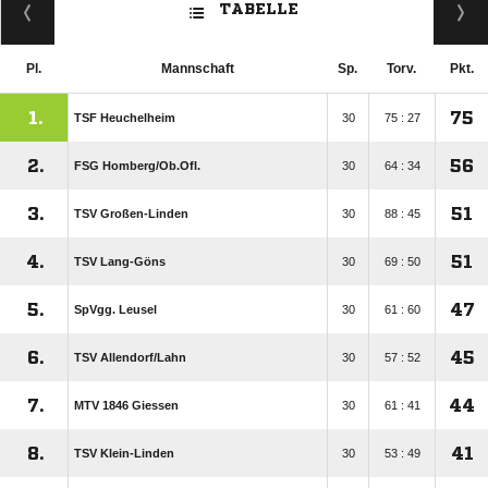
TABELLE
Pl.
Mannschaft
Sp.
Torv.
Pkt.
1.
75
TSF Heuchelheim
30
75 : 27
2.
56
FSG Homberg/​Ob.Ofl.
30
64 : 34
3.
51
TSV Großen-Linden
30
88 : 45
4.
51
TSV Lang-Göns
30
69 : 50
5.
47
SpVgg. Leusel
30
61 : 60
6.
45
TSV Allendorf/​Lahn
30
57 : 52
7.
44
MTV 1846 Giessen
30
61 : 41
8.
41
TSV Klein-Linden
30
53 : 49