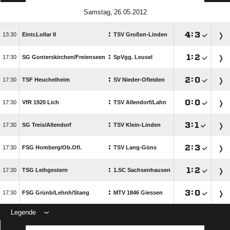
 
:

:


Eintr.Lollar II
TSV Großen-Linden
:

:


SG Gonterskirchen/​Freienseen
SpVgg. Leusel
:

:


TSF Heuchelheim
SV Nieder-Ofleiden
:

:


VfR 1920 Lich
TSV Allendorf/​Lahn
:

:


SG Treis/​Allendorf
TSV Klein-Linden
:

:


FSG Homberg/​Ob.Ofl.
TSV Lang-Göns
:

:


TSG Leihgestern
1.SC Sachsenhausen
:

:


FSG Grünb/​Lehnh/​Stang
MTV 1846 Giessen
Legende
ANZEIGE