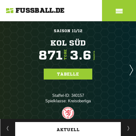
FUSSBALL.DE
SAISON 11/12
KOL SÜD
871
3.6
TORE
TORE/SPIEL
TABELLE
Staffel-ID: 340157
Spielklasse: Kreisoberliga
ANZEIGE
AKTUELL