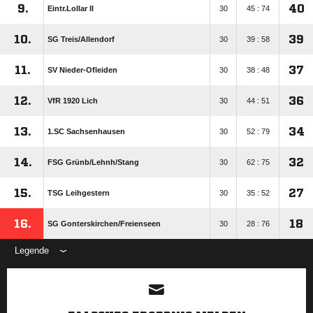
9.
40
Eintr.Lollar II
30
45 : 74
10.
39
SG Treis/​Allendorf
30
39 : 58
11.
37
SV Nieder-Ofleiden
30
38 : 48
12.
36
VfR 1920 Lich
30
44 : 51
13.
34
1.SC Sachsenhausen
30
52 : 79
14.
32
FSG Grünb/​Lehnh/​Stang
30
62 : 75
15.
27
TSG Leihgestern
30
35 : 52
16.
18
SG Gonterskirchen/​Freienseen
30
28 : 76
Legende
ANZEIGE