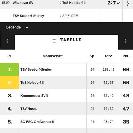
:

:


Witzhaver SV
TuS Hoisdorf II
:
TSV Seedorf-Sterley
SPIELFREI
Legende
ANZEIGE
TABELLE
Pl.
Mannschaft
Sp.
Torv.
Pkt.
1.
56
TSV Seedorf-Sterley
24
125 : 49
2.
55
TuS Hoisdorf II
24
72 : 38
3.
48
Krummesser SV II
24
62 : 49
4.
47
TSV Nusse
24
79 : 32
5.
35
SG FSG Großensee II
24
93 : 79