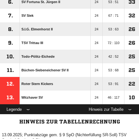
6.
33
SV Fortuna St. Jürgen II
24
53 : 51
7.
32
SV Siek
24
67 : 71
8.
26
S.I.G. Elmenhorst II
24
53 : 63
9.
26
TSV Trittau III
24
72 : 110
10.
25
Todo-Pölitz-Eichede
24
42 : 52
11.
25
Büchen-Siebeneichener SV II
24
53 : 68
12.
22
Roter Stern Kickers
24
53 : 91
13.
10
Witzhaver SV
24
46 : 117
Legende
Hinweis zur Tabelle
HINWEIS ZUR TABELLENRECHNUNG
13.09.2025; Punktabzüge gem. § 9 SpO (Nichterfüllung SR-Soll) TSV