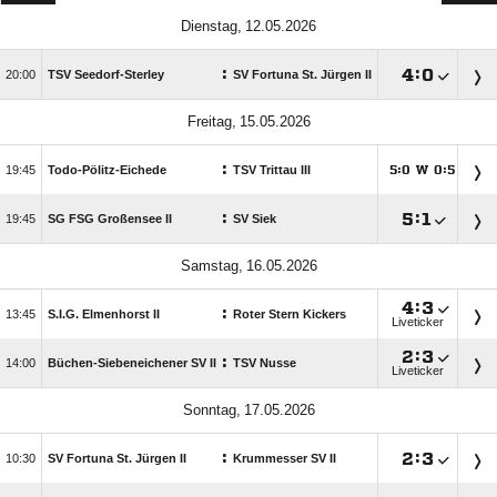
 
:

:


TSV Seedorf-Sterley
SV Fortuna St. Jürgen II
 
:

Todo-Pölitz-Eichede
TSV Trittau III
:
W
:




:

:


SG FSG Großensee II
SV Siek
 

:

:

S.I.G. Elmenhorst II
Roter Stern Kickers
Liveticker

:

:

Büchen-Siebeneichener SV II
TSV Nusse
Liveticker
 
:

:


SV Fortuna St. Jürgen II
Krummesser SV II