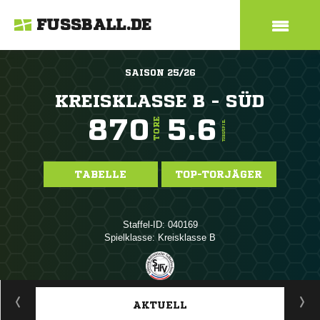
FUSSBALL.DE
SAISON 25/26
KREISKLASSE B - SÜD
870
5.6
TORE
TORE/SPIEL
TABELLE
TOP-TORJÄGER
Staffel-ID: 040169
Spielklasse: Kreisklasse B
ANZEIGE
AKTUELL