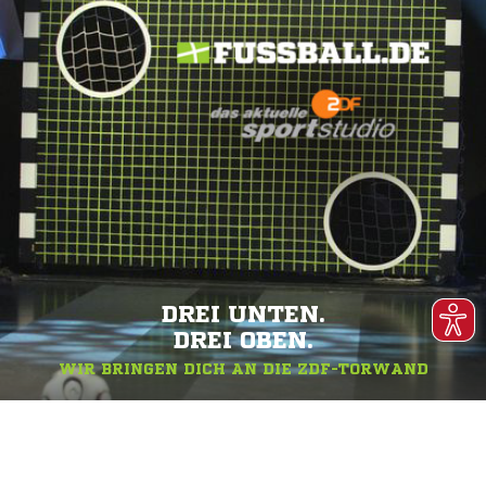
DREI UNTEN.
DREI OBEN.
WIR BRINGEN DICH AN DIE ZDF-TORWAND