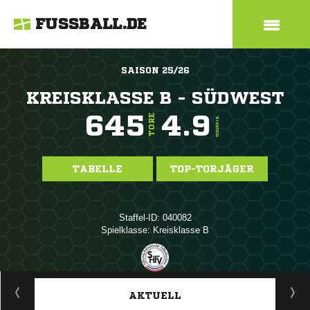
FUSSBALL.DE
SAISON 25/26
KREISKLASSE B - SÜDWEST
645
4.9
TORE
TORE/SPIEL
TABELLE
TOP-TORJÄGER
Staffel-ID: 040082
Spielklasse: Kreisklasse B
ANZEIGE
AKTUELL