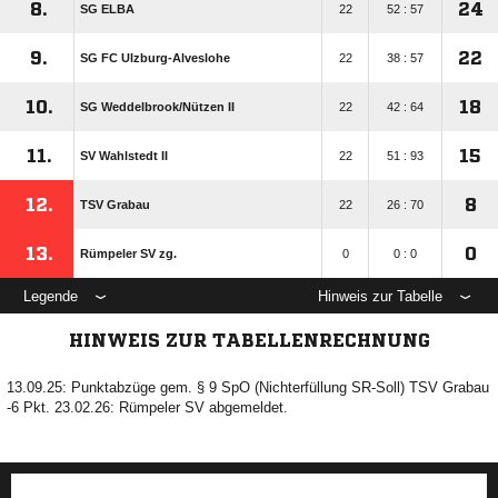
8.
24
SG ELBA
22
52 : 57
9.
22
SG FC Ulzburg-Alveslohe
22
38 : 57
10.
18
SG Weddelbrook/​Nützen II
22
42 : 64
11.
15
SV Wahlstedt II
22
51 : 93
12.
8
TSV Grabau
22
26 : 70
13.
0
Rümpeler SV zg.
0
0 : 0
Legende
Hinweis zur Tabelle
HINWEIS ZUR TABELLENRECHNUNG
13.09.25: Punktabzüge gem. § 9 SpO (Nichterfüllung SR-Soll) TSV Grabau
-6 Pkt. 23.02.26: Rümpeler SV abgemeldet.
ANZEIGE