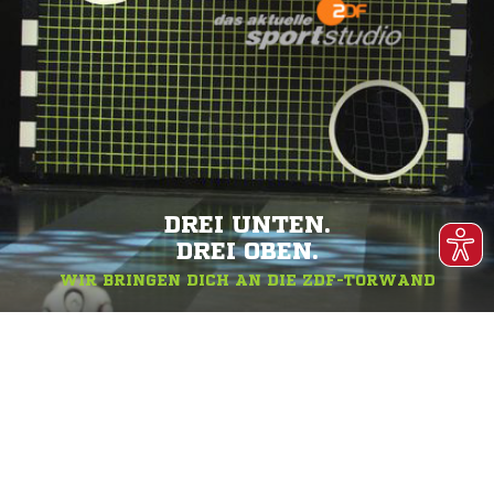
DREI UNTEN.
DREI OBEN.
WIR BRINGEN DICH AN DIE ZDF-TORWAND