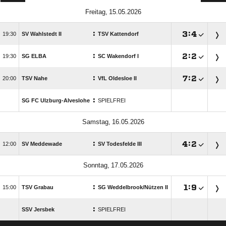
 
:

:


SV Wahlstedt II
TSV Kattendorf
:

:


SG ELBA
SC Wakendorf I
:

:


TSV Nahe
VfL Oldesloe II
:
SG FC Ulzburg-Alveslohe
SPIELFREI
 
:

:


SV Meddewade
SV Todesfelde III
 
:

:


TSV Grabau
SG Weddelbrook/​Nützen II
:
SSV Jersbek
SPIELFREI