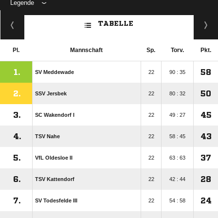
Legende
ANZEIGE
TABELLE
Pl.
Mannschaft
Sp.
Torv.
Pkt.
1.
58
SV Meddewade
22
90 : 35
2.
50
SSV Jersbek
22
80 : 32
3.
45
SC Wakendorf I
22
49 : 27
4.
43
TSV Nahe
22
58 : 45
5.
37
VfL Oldesloe II
22
63 : 63
6.
28
TSV Kattendorf
22
42 : 44
7.
24
SV Todesfelde III
22
54 : 58