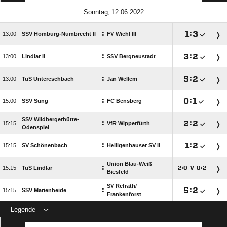
 
:

:


SSV Homburg-Nümbrecht II
FV Wiehl III
:

:


Lindlar II
SSV Bergneustadt
:

:


TuS Untereschbach
Jan Wellem
:

:


SSV Süng
FC Bensberg
SSV Wildbergerhütte-
:

:


VfR Wipperfürth
Odenspiel
:

:


SV Schönenbach
Heiligenhauser SV II
Union Blau-Weiß
:

TuS Lindlar
:
V
:




Biesfeld
SV Refrath/​
:

:


SSV Marienheide
Frankenforst
Legende
ANZEIGE