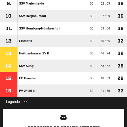
9.
36
SSV Marienheide
30
62 : 69
10.
36
SSV Bergneustadt
30
57 : 69
11.
36
SSV Homburg-Nümbrecht II
30
59 : 86
12.
32
Lindlar II
30
45 : 66
13.
32
Heiligenhauser SV II
30
46 : 74
14.
28
SSV Süng
30
38 : 62
15.
26
FC Bensberg
30
48 : 69
16.
22
FV Wiehl III
30
41 : 75
Legende
ANZEIGE