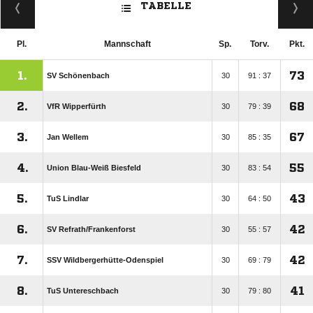
TABELLE
Pl.
Mannschaft
Sp.
Torv.
Pkt.
1.
73
SV Schönenbach
30
91 : 37
2.
68
VfR Wipperfürth
30
79 : 39
3.
67
Jan Wellem
30
85 : 35
4.
55
Union Blau-Weiß Biesfeld
30
83 : 54
5.
43
TuS Lindlar
30
64 : 50
6.
42
SV Refrath/​Frankenforst
30
55 : 57
7.
42
SSV Wildbergerhütte-Odenspiel
30
69 : 79
8.
41
TuS Untereschbach
30
79 : 80