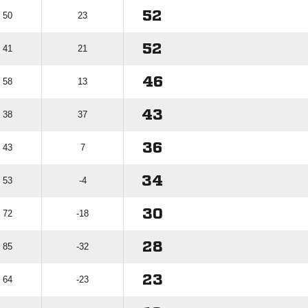
52
: 50
23
52
: 41
21
46
: 58
13
43
: 38
37
36
: 43
7
34
: 53
-4
30
: 72
-18
28
: 85
-32
23
: 64
-23