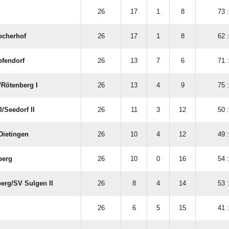
26
17
1
8
73 
ocherhof
26
17
1
8
62 
pfendorf
26
13
7
6
71 
​Rötenberg I
26
13
4
9
75 
​Seedorf II
26
11
3
12
50 
Dietingen
26
10
4
12
49 
berg
26
10
0
16
54 
rg/​SV Sulgen II
26
8
4
14
53 
26
6
5
15
41 