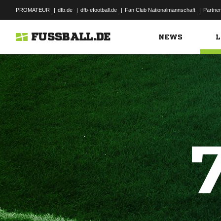
PROMATEUR
|
dfb.de
|
dfb-efootball.de
|
Fan Club Nationalmannschaft
|
Partner
FUSSBALL.DE
NEWS
L