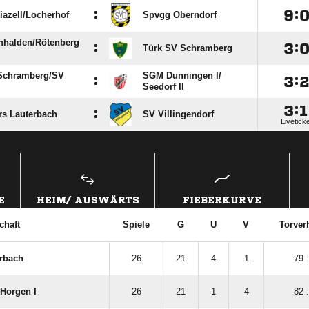
:

:
azell/​Locherhof
Spvgg Oberndorf
halden/​Rötenberg
:

:
Türk SV Schramberg
Schramberg/​SV
SGM Dunningen I/​
:

:
Seedorf II

:

:
rs Lauterbach
SV Villingendorf
Livetick
ANZEIGE
E
HEIM/ AUSWÄRTS
FIEBERKURVE
chaft
Spiele
G
U
V
Torver
erbach
26
21
4
1
79 
Horgen I
26
21
1
4
82 