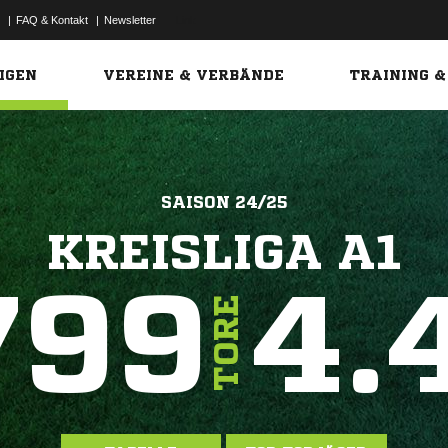
|
FAQ & Kontakt
|
Newsletter
Link
IGEN
VEREINE & VERBÄNDE
TRAINING &
SAISON 24/25
KREISLIGA A1
799
4.
TORE