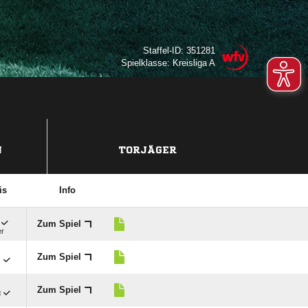
Staffel-ID: 351281
Spielklasse: Kreisliga A
N
TORJÄGER
is
Info
Zum Spiel
er

Zum Spiel

Zum Spiel