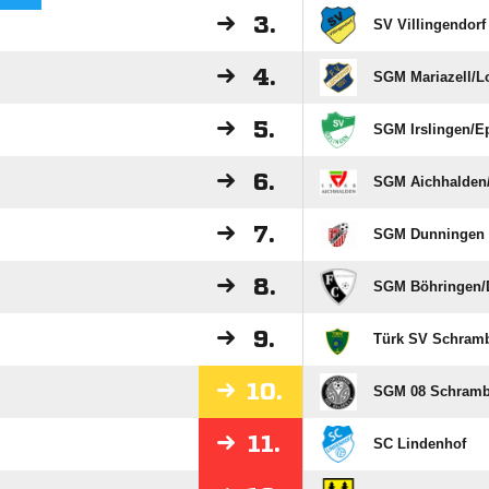
3.
SV Villingendorf
4.
SGM Mariazell/​L
5.
SGM Irslingen/​E
6.
SGM Aichhalden/
7.
SGM Dunningen I/
8.
SGM Böhringen/​
9.
Türk SV Schram
10.
SGM 08 Schrambe
11.
SC Lindenhof