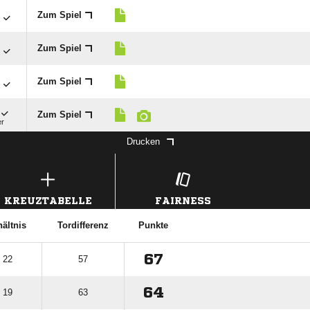

Zum Spiel

Zum Spiel

Zum Spiel
Zum Spiel
er
Drucken
KREUZTABELLE
FAIRNESS
hältnis
Tordifferenz
Punkte
67
: 22
57
64
: 19
63