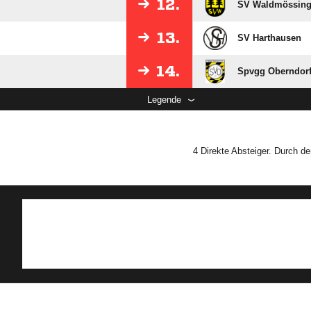
12.
SV Waldmössinge
13.
SV Harthausen
14.
Spvgg Oberndor
Legende
4 Direkte Absteiger. Durch d