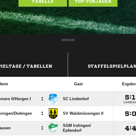
TABELLE
TOP-TORJÄGER
ANZEIGE
PIELTAGE / TABELLEN
STAFFELSPIELPLA
Heim
Gast
Ergebn

:

:
ern II/​Horgen I
SC Lindenhof
Livetick
:

:
ingen/​Dietingen
SV Waldmössingen II
SGM Irslingen/​
:

:
ausen
Epfendorf