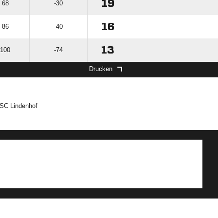
19
: 68
-30
16
: 86
-40
13
 100
-74
Drucken
 SC Lindenhof