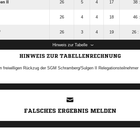
n II
26
5
4
17
38 
26
4
4
18
46 
f
26
3
4
19
26 :
Hinweis zur Tabelle
HINWEIS ZUR TABELLENRECHNUNG
en freiwilligen Rückzug der SGM Schramberg/Sulgen II Relegationsteilnehmer
ANZEIGE
FALSCHES ERGEBNIS MELDEN