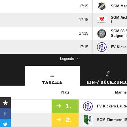

SGM Mari
SGM Aich

I
SGM 08 

Sulgen II

FV Kicke
Legende
TABELLE
HIN-/ RÜCKRUND
Platz
Manns
1.
FV Kickers Laut
2.
SGM Zimmern II/​