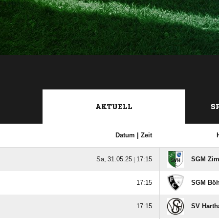
AKTUELL
S
Datum |
Zeit
  |

SGM Zimm

SGM Böhr

SV Harth