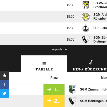
SG Weildo

Bittelbro
SGM Aic

Rötenber

FC Suebi
SGM Böhr

Dietinge
Legende
TABELLE
HIN-/ RÜCKRUND
Platz
Man
1.
SGM Zimmern II/​H
2.
SGM Böhringen/​D