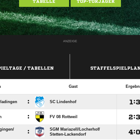
TABELLE
TOP-TORJÄGER
ANZEIGE
PIELTAGE / TABELLEN
STAFFELSPIELPLA
m
Gast
Ergebn
:

:
rladingen
SC Lindenhof
:

:
n
FV 08 Rottweil
ingen/​
SGM Mariazell/​Locherhof/​
:

:
Stetten-Lackendorf