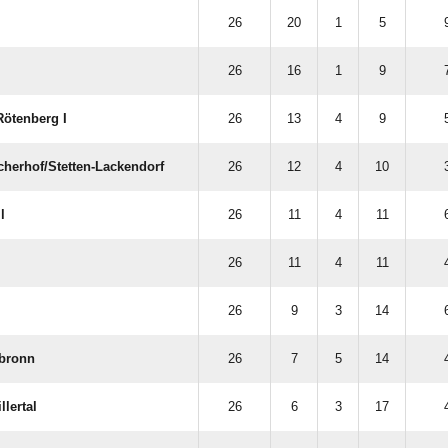
26
20
1
5
26
16
1
9
ötenberg I
26
13
4
9
cherhof/​Stetten-Lackendorf
26
12
4
10
l
26
11
4
11
26
11
4
11
26
9
3
14
lbronn
26
7
5
14
lertal
26
6
3
17