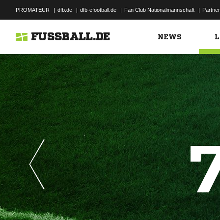
PROMATEUR
|
dfb.de
|
dfb-efootball.de
|
Fan Club Nationalmannschaft
|
Partner
FUSSBALL.DE
NEWS
L