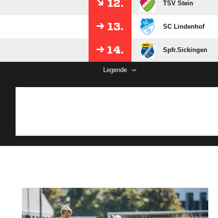
12.
TSV Stein
13.
SC Lindenhof
14.
Spfr.Sickingen
Legende