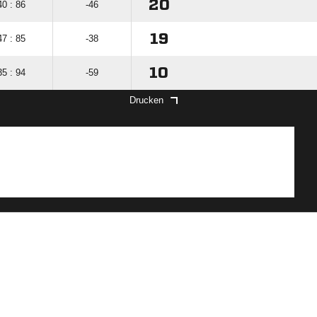
20
40 : 86
-46
19
47 : 85
-38
10
35 : 94
-59
Drucken