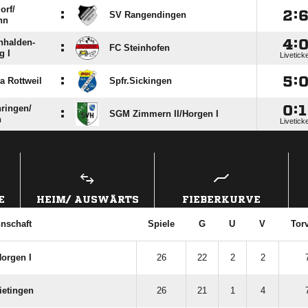
rf/​
:

:
SV Rangendingen
nn

:
hhalden-
:
FC Steinhofen
g I
Livetick
:

:
a Rottweil
Spfr.Sickingen

:

ingen/​
:
SGM Zimmern II/​Horgen I
n
Livetick
ANZEIGE
E
HEIM/ AUSWÄRTS
FIEBERKURVE
nschaft
Spiele
G
U
V
Torv
orgen I
26
22
2
2
ietingen
26
21
1
4