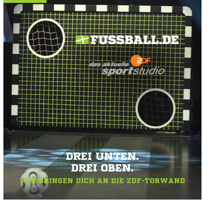
DREI UNTEN.
DREI OBEN.
WIR BRINGEN DICH AN DIE ZDF-TORWAND