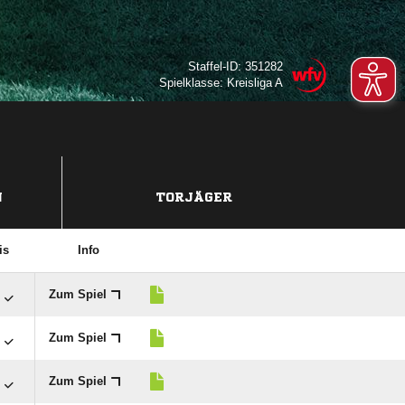
Staffel-ID: 351282
Spielklasse: Kreisliga A
N
TORJÄGER
is
Info

Zum Spiel

Zum Spiel

Zum Spiel