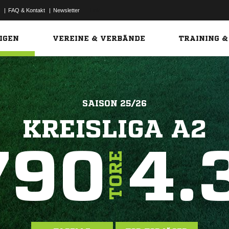
|
FAQ & Kontakt
|
Newsletter
Link
IGEN
VEREINE & VERBÄNDE
TRAINING &
SAISON 25/26
KREISLIGA A2
790
4.
TORE