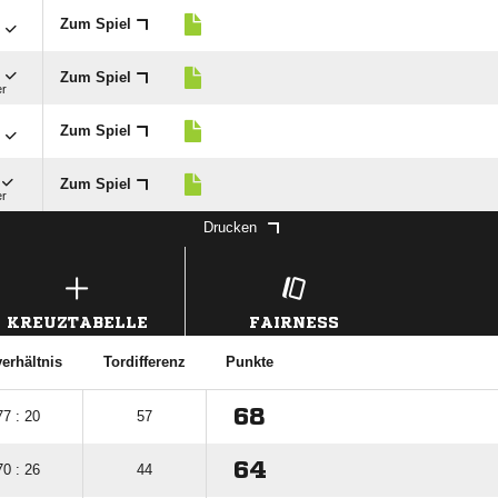

Zum Spiel

Zum Spiel
er

Zum Spiel
Zum Spiel
er
Drucken
KREUZTABELLE
FAIRNESS
erhältnis
Tordifferenz
Punkte
68
77 : 20
57
64
70 : 26
44