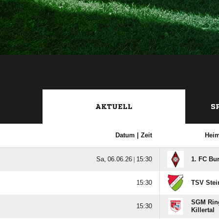
AKTUELL
S
Datum |
Zeit
Hei
  |

1. FC Bu

TSV Stei
SGM Ring

Killertal