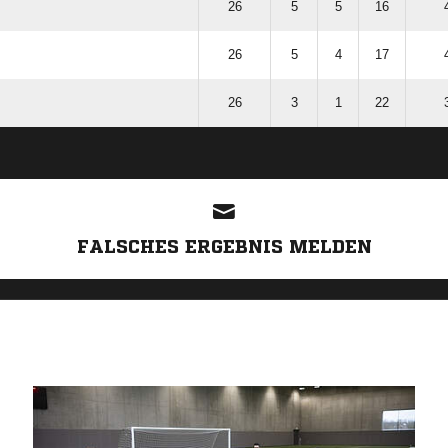
26
5
5
16
26
5
4
17
26
3
1
22
ANZEIGE
FALSCHES ERGEBNIS MELDEN