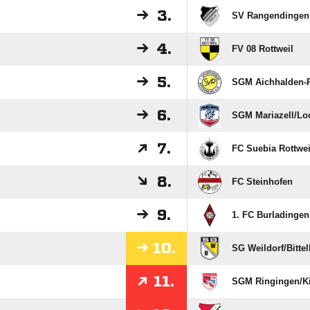
3.
SV Rangendingen
4.
FV 08 Rottweil
5.
SGM Aichhalden-R
6.
SGM Mariazell/​Lo
7.
FC Suebia Rottwei
8.
FC Steinhofen
9.
1. FC Burladingen
10.
SG Weildorf/​Bitte
11.
SGM Ringingen/​Kil