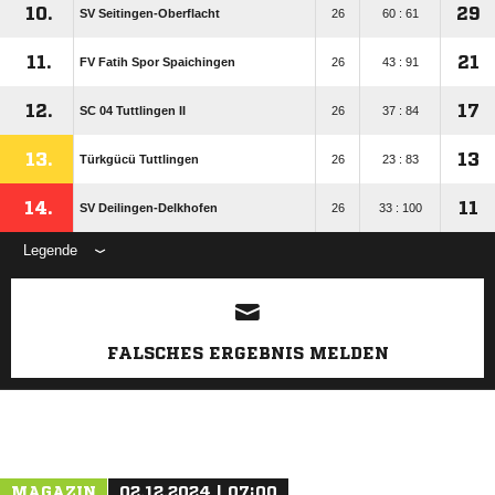
10.
29
SV Seitingen-Oberflacht
26
60 : 61
11.
21
FV Fatih Spor Spaichingen
26
43 : 91
12.
17
SC 04 Tuttlingen II
26
37 : 84
13.
13
Türkgücü Tuttlingen
26
23 : 83
14.
11
SV Deilingen-Delkhofen
26
33 : 100
Legende
ANZEIGE
FALSCHES ERGEBNIS MELDEN
MAGAZIN
02.12.2024 | 07:00