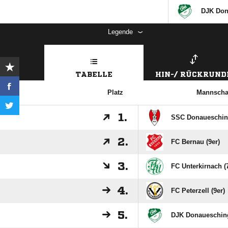
DJK Don
Legende
TABELLE
HIN-/ RÜCKRUND
Platz
Mannscha
1.
SSC Donaueschi
2.
FC Bernau (9er)
3.
FC Unterkirnach (
4.
FC Peterzell (9er)
5.
DJK Donauesching