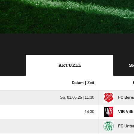
AKTUELL
S
Datum |
Zeit
  |

FC Berna

VfB Vill
FC Unter