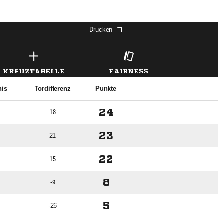
Drucken
KREUZTABELLE
FAIRNESS
nis
Tordifferenz
Punkte
24
18
23
21
22
15
8
-9
5
-26