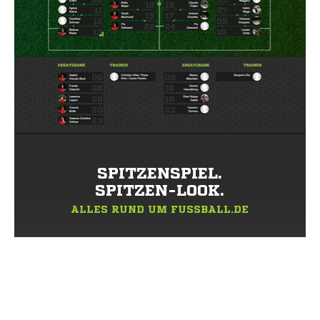
SPITZENSPIEL.
SPITZEN-LOOK.
ALLES RUND UM FUSSBALL.DE