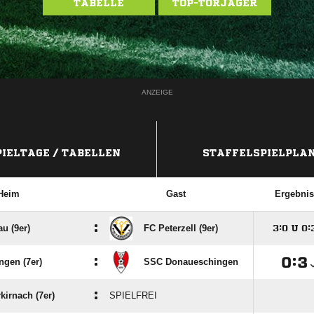
TABELLE
TOP-TORJÄGER
ANZEIGE
PIELTAGE / TABELLEN
STAFFELSPIELPLA
Heim
Gast
Ergebnis
:
u (9er)
FC Peterzell (9er)

:

U

:
:

:

ingen (7er)
SSC Donaueschingen
:
kirnach (7er)
SPIELFREI