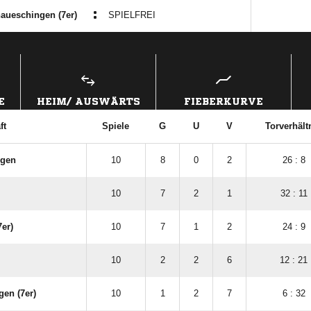
:
aueschingen (7er)
SPIELFREI
ANZEIGE
E
HEIM/ AUSWÄRTS
FIEBERKURVE
ft
Spiele
G
U
V
Torverhält
ngen
10
8
0
2
26 : 8
10
7
2
1
32 : 11
7er)
10
7
1
2
24 : 9
10
2
2
6
12 : 21
en (7er)
10
1
2
7
6 : 32