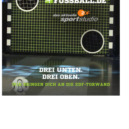
DREI UNTEN.
DREI OBEN.
WIR BRINGEN DICH AN DIE ZDF-TORWAND