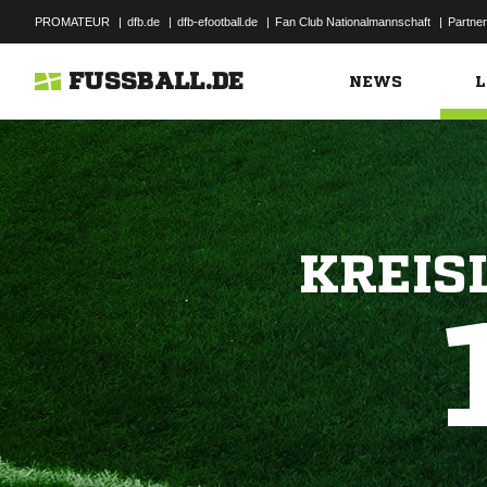
PROMATEUR
|
dfb.de
|
dfb-efootball.de
|
Fan Club Nationalmannschaft
|
Partner
FUSSBALL.DE
NEWS
L
KREIS