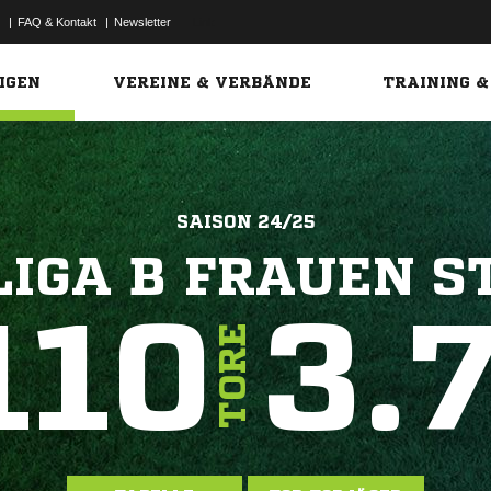
|
FAQ & Kontakt
|
Newsletter
Link
IGEN
VEREINE & VERBÄNDE
TRAINING &
SAISON 24/25
LIGA B FRAUEN S
110
3.
TORE