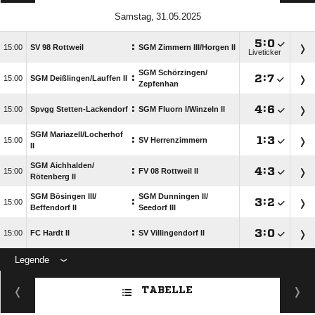
 

:

:

SV 98 Rottweil
SGM Zimmern III/​Horgen II
Liveticker
SGM Schörzingen/​
:

:


SGM Deißlingen/​Lauffen II
Zepfenhan
:

:


Spvgg Stetten-Lackendorf
SGM Fluorn I/​Winzeln II
SGM Mariazell/​Locherhof
:

:


SV Herrenzimmern
II
SGM Aichhalden/​
:

:


FV 08 Rottweil II
Rötenberg II
SGM Bösingen III/​
SGM Dunningen II/​
:

:


Beffendorf II
Seedorf III
:

:


FC Hardt II
SV Villingendorf II
Legende
ANZEIGE
TABELLE