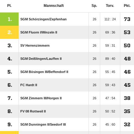
Pl.
Mannschaft
Sp.
Torv.
Pkt.
1.
73
SGM Schörzingen/​Zepfenhan
26
112 : 24
2.
53
SGM Fluorn I/​Winzeln II
26
69 : 36
3.
50
SV Herrenzimmern
26
59 : 31
4.
48
SGM Deißlingen/​Lauffen II
26
89 : 40
5.
46
SGM Bösingen III/​Beffendorf II
26
55 : 45
6.
45
FC Hardt II
26
59 : 43
7.
38
SGM Zimmern III/​Horgen II
26
47 : 54
8.
35
FV 08 Rottweil II
26
50 : 52
9.
32
SGM Dunningen II/​Seedorf III
26
45 : 60