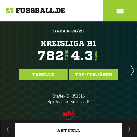
FUSSBALL.DE
SAISON 24/25
KREISLIGA B1
782
4.3
TORE
TORE/SPIEL
TABELLE
TOP-TORJÄGER
Staffel-ID: 351316
Spielklasse: Kreisliga B
ANZEIGE
AKTUELL