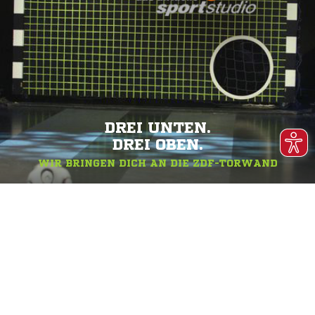
DREI UNTEN.
DREI OBEN.
WIR BRINGEN DICH AN DIE ZDF-TORWAND