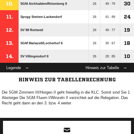
10.
30
SGM Aichhalden/​Rötenberg II
26
49 : 79
11.
24
Spvgg Stetten-Lackendorf
26
41 : 89
12.
19
SV 98 Rottweil
26
49 : 77
13.
18
SGM Mariazell/​Locherhof II
26
30 : 67
14.
10
SV Villingendorf II
26
28 : 85
Legende
Hinweis zur Tabelle
HINWEIS ZUR TABELLENRECHNUNG
Die SGM Zimmern III/Horgen II geht freiwillig in die KLC. Somit sind Sie 1.
Absteiger Die SGM Fluorn I/Winzeln II verzichtet auf die Relegation. Das
Recht geht dann an den 3. bzw. 4 weiter
ANZEIGE