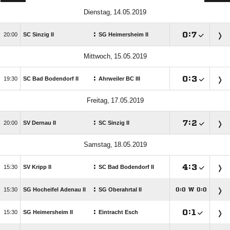
 
:

:


SC Sinzig II
SG Heimersheim II
 
:

:


SC Bad Bodendorf II
Ahrweiler BC III
 
:

:


SV Dernau II
SC Sinzig II
 
:

:


SV Kripp II
SC Bad Bodendorf II
:

SG Hocheifel Adenau II
SG Oberahrtal II
:
W
:




:

:


SG Heimersheim II
Eintracht Esch