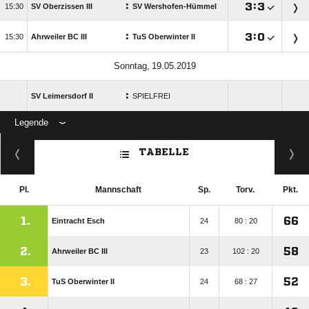
:

:


SV Oberzissen III
SV Wershofen-Hümmel
:

:


Ahrweiler BC III
TuS Oberwinter II
 
:
SV Leimersdorf II
SPIELFREI
Legende
ANZEIGE
TABELLE
Pl.
Mannschaft
Sp.
Torv.
Pkt.
1.
66
Eintracht Esch
24
80 : 20
2.
58
Ahrweiler BC III
23
102 : 20
3.
52
TuS Oberwinter II
24
68 : 27