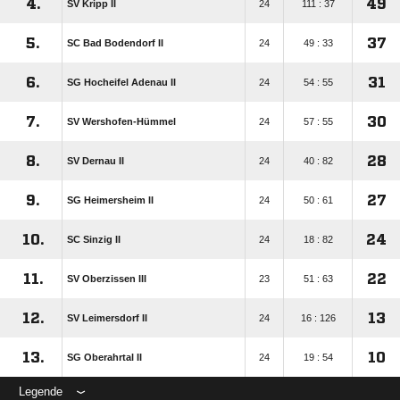
4.
49
SV Kripp II
24
111 : 37
5.
37
SC Bad Bodendorf II
24
49 : 33
6.
31
SG Hocheifel Adenau II
24
54 : 55
7.
30
SV Wershofen-Hümmel
24
57 : 55
8.
28
SV Dernau II
24
40 : 82
9.
27
SG Heimersheim II
24
50 : 61
10.
24
SC Sinzig II
24
18 : 82
11.
22
SV Oberzissen III
23
51 : 63
12.
13
SV Leimersdorf II
24
16 : 126
13.
10
SG Oberahrtal II
24
19 : 54
Legende