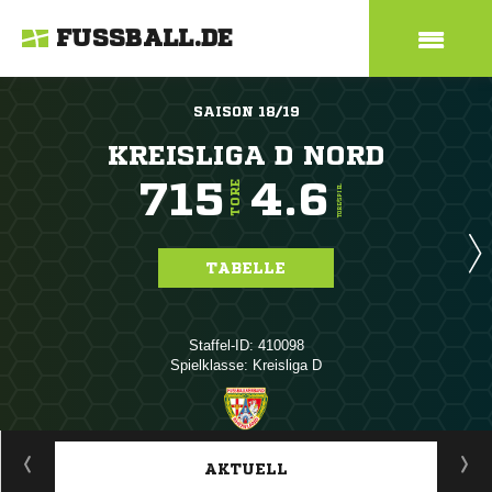
FUSSBALL.DE
SAISON 18/19
KREISLIGA D NORD
715
4.6
TORE
TORE/SPIEL
TABELLE
Staffel-ID: 410098
Spielklasse: Kreisliga D
ANZEIGE
AKTUELL