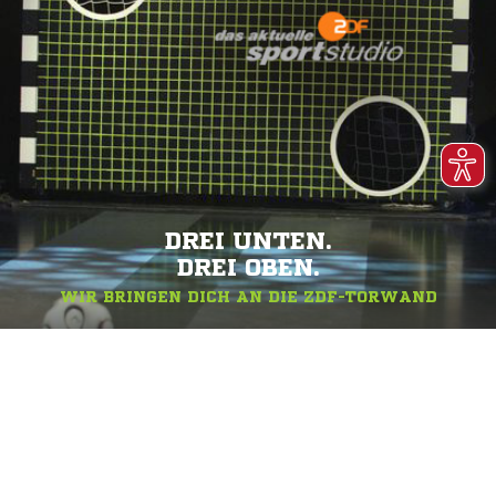
DREI UNTEN.
DREI OBEN.
WIR BRINGEN DICH AN DIE ZDF-TORWAND