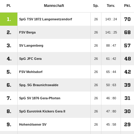
Pl.
Mannschaft
Sp.
Torv.
Pkt.
1.
70
SpG TSV 1872 Langenwetzendorf
26
143 : 24
2.
68
FSV Berga
26
141 : 25
3.
57
SV Langenberg
26
88 : 47
4.
48
SpG JFC Gera
26
61 : 42
5.
42
FSV Mohlsdorf
26
65 : 44
6.
39
Spg. SG Braunichswalde
26
50 : 63
7.
31
SpG SV 1876 Gera-Pforten
26
46 : 80
8.
30
SpG Eurotrink Kickers Gera II
26
47 : 80
9.
29
Hohenölsener SV
26
45 : 58