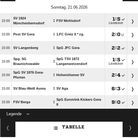
 
SV 1924

:

:

FSV Mohlsdorf
Liveticker
Münchenbernsdorf
:

:


Post SV Gera
1.FC Greiz II * zg.
U
:

:


SV Langenberg
SpG JFC Gera
Spg. SG
SpG TSV 1872

:

:

Liveticker
Braunichswalde
Langenwetzendorf
SpG SV 1876 Gera-
:

:


Hohenölsener SV
Pforten
:

:


SV Blau-Weiß Auma
SV Aga
SpG Eurotrink Kickers Gera
:

:


FSV Berga
II
Legende
ANZEIGE
TABELLE