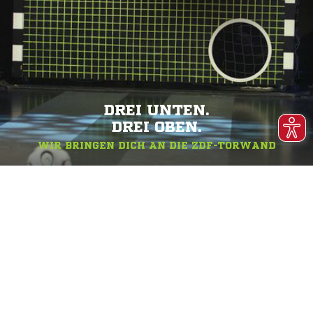
DREI UNTEN.
DREI OBEN.
WIR BRINGEN DICH AN DIE ZDF-TORWAND