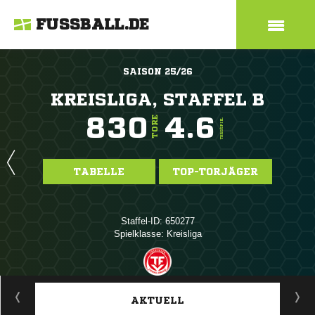
FUSSBALL.DE
SAISON 25/26
KREISLIGA, STAFFEL B
830
4.6
TORE
TORE/SPIEL
TABELLE
TOP-TORJÄGER
Staffel-ID: 650277
Spielklasse: Kreisliga
ANZEIGE
AKTUELL