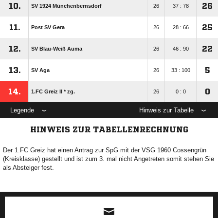
10.
26
SV 1924 Münchenbernsdorf
26
37 : 78
11.
25
Post SV Gera
26
28 : 66
12.
22
SV Blau-Weiß Auma
26
46 : 90
13.
5
SV Aga
26
33 : 100
14.
0
1.FC Greiz II * zg.
26
0 : 0
Legende
Hinweis zur Tabelle
HINWEIS ZUR TABELLENRECHNUNG
Der 1.FC Greiz hat einen Antrag zur SpG mit der VSG 1960 Cossengrün
(Kreisklasse) gestellt und ist zum 3. mal nicht Angetreten somit stehen Sie
als Absteiger fest.
ANZEIGE