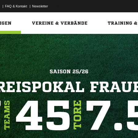
|
FAQ & Kontakt
|
Newsletter
Link
IGEN
VEREINE & VERBÄNDE
TRAINING &
SAISON 25/26
REISPOKAL FRAU
7
45
7.
TORE
TEAMS