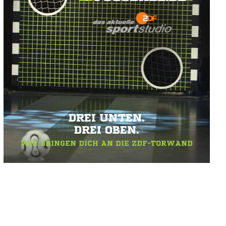
DREI UNTEN.
DREI OBEN.
WIR BRINGEN DICH AN DIE ZDF-TORWAND