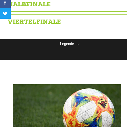
HALBFINALE
VIERTELFINALE
Legende