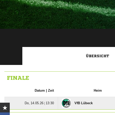
ÜBERSICHT
FINALE
Datum |
Zeit
Heim
  |

VfB Lübeck