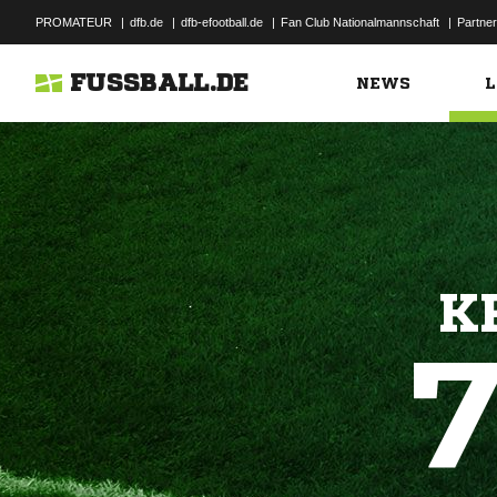
PROMATEUR
|
dfb.de
|
dfb-efootball.de
|
Fan Club Nationalmannschaft
|
Partner
FUSSBALL.DE
NEWS
L
K