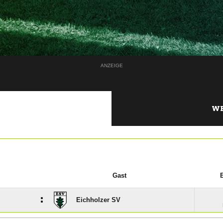
ANZEIGE
WE
Gast
:
Eichholzer SV