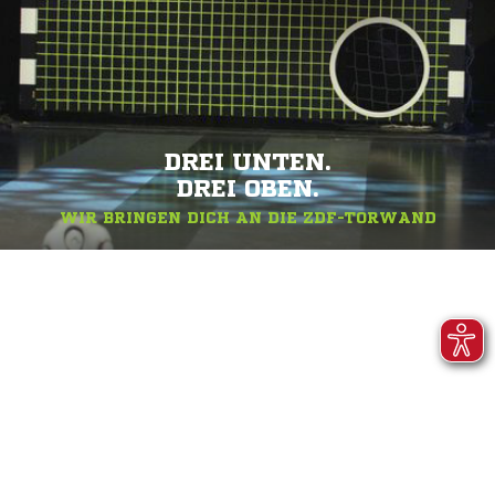
DREI UNTEN.
DREI OBEN.
WIR BRINGEN DICH AN DIE ZDF-TORWAND