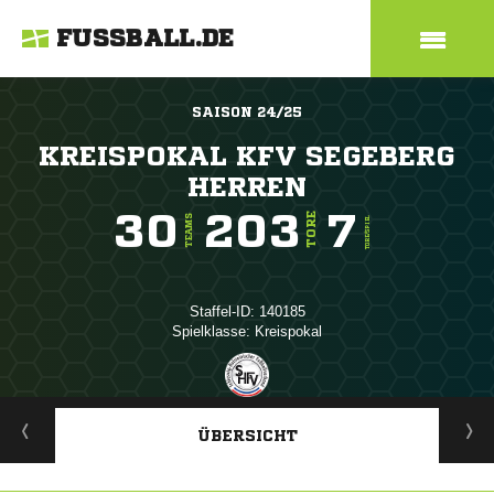
FUSSBALL.DE
SAISON 24/25
KREISPOKAL KFV SEGEBERG
HERREN
30
203
7
TORE
TEAMS
TORE/SPIEL
Staffel-ID: 140185
Spielklasse: Kreispokal
ANZEIGE
ÜBERSICHT