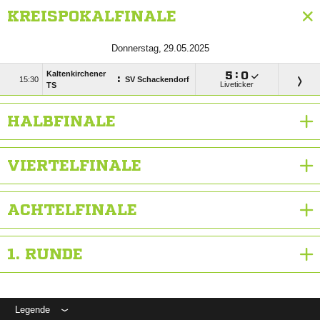
KREISPOKALFINALE
 
Kaltenkirchener

:

:

SV Schackendorf
Liveticker
TS
HALBFINALE
VIERTELFINALE
ACHTELFINALE
1. RUNDE
Legende