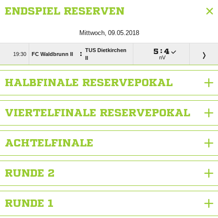
ENDSPIEL RESERVEN
 
TUS Dietkirchen

:

:

FC Waldbrunn II
nV
II
HALBFINALE RESERVEPOKAL
VIERTELFINALE RESERVEPOKAL
ACHTELFINALE
RUNDE 2
RUNDE 1