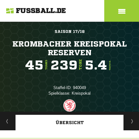
FUSSBALL.DE
SAISON 17/18
KROMBACHER KREISPOKAL
RESERVEN
45
239
5.4
TORE
TEAMS
TORE/SPIEL
Staffel-ID: 940049
Spielklasse: Kreispokal
ANZEIGE
ÜBERSICHT