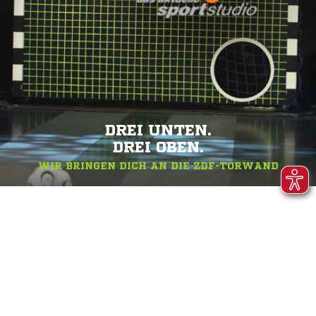
DREI UNTEN.
DREI OBEN.
WIR BRINGEN DICH AN DIE ZDF-TORWAND