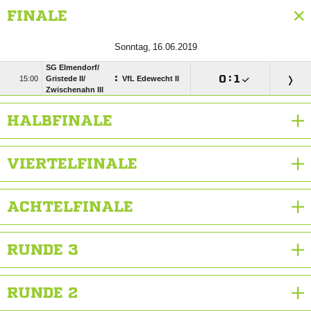
FINALE
 
SG Elmendorf/​
:

:


Gristede II/​
VfL Edewecht II
Zwischenahn III
HALBFINALE
VIERTELFINALE
ACHTELFINALE
RUNDE 3
RUNDE 2