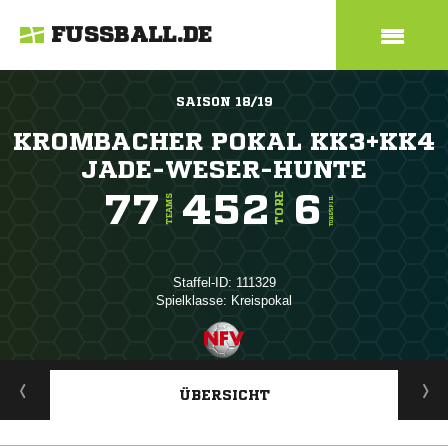
FUSSBALL.DE
SAISON 18/19
KROMBACHER POKAL KK3+KK4
JADE-WESER-HUNTE
77
452
6
TORE
TEAMS
TORE/SPIEL
Staffel-ID: 111329
Spielklasse: Kreispokal
ANZEIGE
ÜBERSICHT