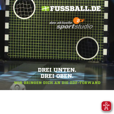
DREI UNTEN.
DREI OBEN.
WIR BRINGEN DICH AN DIE ZDF-TORWAND