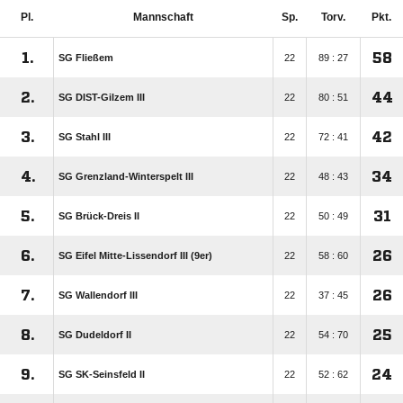
Pl.
Mannschaft
Sp.
Torv.
Pkt.
1.
58
SG Fließem
22
89 : 27
2.
44
SG DIST-Gilzem III
22
80 : 51
3.
42
SG Stahl III
22
72 : 41
4.
34
SG Grenzland-Winterspelt III
22
48 : 43
5.
31
SG Brück-Dreis II
22
50 : 49
6.
26
SG Eifel Mitte-Lissendorf III (9er)
22
58 : 60
7.
26
SG Wallendorf III
22
37 : 45
8.
25
SG Dudeldorf II
22
54 : 70
9.
24
SG SK-Seinsfeld II
22
52 : 62