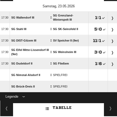
 
SG Grenzland-
:

:


SG Wallendorf III
Winterspelt III
:

:


SG Stahl III
SG SK-Seinsfeld II
:

:


SG DIST-Gilzem III
SV Speicher II (9er)
SG Eifel Mitte-Lissendorf III
:

:


SG Weinsheim III
(9er)
:

:


SG Dudeldorf II
SG Fließem
:
SG Nimstal-Alsdorf II
SPIELFREI
:
SG Brück-Dreis II
SPIELFREI
Legende
ANZEIGE
TABELLE