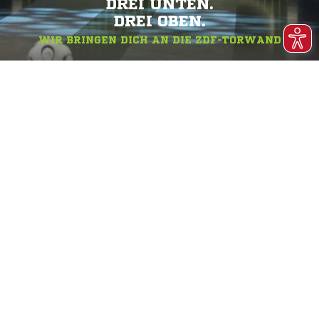
DREI UNTEN.
DREI OBEN.
WIR BRINGEN DICH AN DIE ZDF-TORWAND