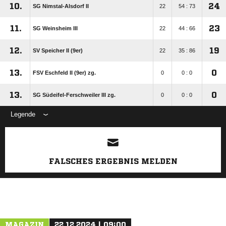
10.
24
SG Nimstal-Alsdorf II
22
54 : 73
11.
23
SG Weinsheim III
22
44 : 66
12.
19
SV Speicher II (9er)
22
35 : 86
13.
0
FSV Eschfeld II (9er) zg.
0
0 : 0
13.
0
SG Südeifel-Ferschweiler III zg.
0
0 : 0
Legende
ANZEIGE
FALSCHES ERGEBNIS MELDEN
MAGAZIN
22.12.2024 | 09:00