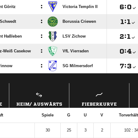
:

:

ht Göritz
Victoria Templin II
:

:

 Schwedt
Borussia Criewen
:

:

ht Haßleben
LSV Zichow
:

:

z-Weiß Casekow
VfL Vierraden
:

:

Pinnow
SG Milmersdorf
ANZEIGE
E
HEIM/ AUSWÄRTS
FIEBERKURVE
ft
Spiele
G
U
V
Torverhält
30
25
3
2
102 : 3