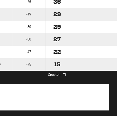
36
-26
29
-19
29
-39
27
-30
22
-47
15
0
-75
Drucken