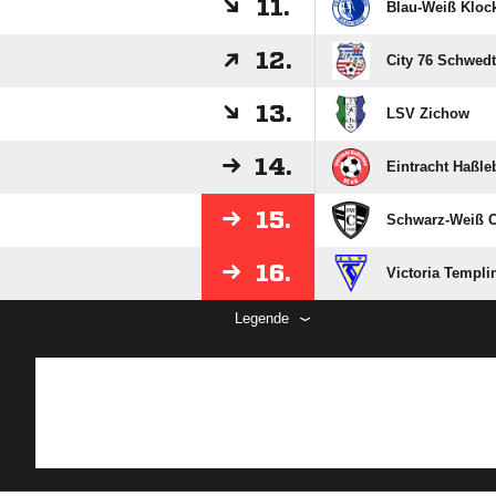
11.
Blau-Weiß Kloc
12.
City 76 Schwedt
13.
LSV Zichow
14.
Eintracht Haßle
15.
Schwarz-Weiß 
16.
Victoria Templin
Legende