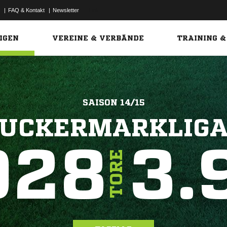
|
FAQ & Kontakt
|
Newsletter
Link
IGEN
VEREINE & VERBÄNDE
TRAINING &
SAISON 14/15
UCKERMARKLIG
928
3.
TORE