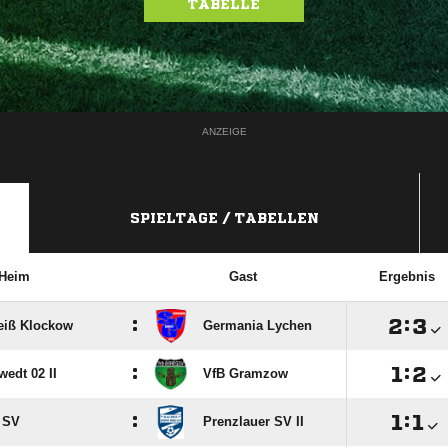
TABELLE
ANZEIGE
SPIELTAGE / TABELLEN
Heim
Gast
Ergebnis
:

:

eiß Klockow
Germania Lychen
:

:

edt 02 II
VfB Gramzow
:

:

 SV
Prenzlauer SV II