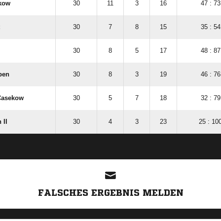
kow
30
11
3
16
47 : 73
30
7
8
15
35 : 54
30
8
5
17
48 : 87
ben
30
8
3
19
46 : 76
Casekow
30
5
7
18
32 : 79
 II
30
4
3
23
25 : 10
ANZEIGE
FALSCHES ERGEBNIS MELDEN