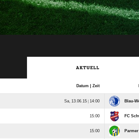
AKTUELL
Datum |
Zeit
  |

Blau-W

FC Schw

Parmer