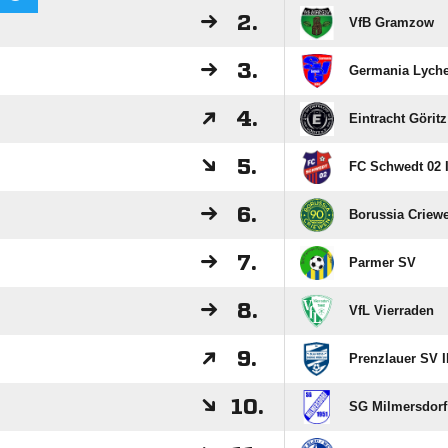
2.
VfB Gramzow
3.
Germania Lych
4.
Eintracht Göritz
5.
FC Schwedt 02 I
6.
Borussia Criew
7.
Parmer SV
8.
VfL Vierraden
9.
Prenzlauer SV I
10.
SG Milmersdorf