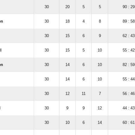
30
20
5
5
90 : 29
en
30
18
4
8
89 : 58
30
15
6
9
62 : 43
I
30
15
5
10
55 : 42
en
30
14
6
10
82 : 59
30
14
6
10
55 : 44
30
12
11
7
56 : 46
I
30
9
9
12
44 : 43
30
10
6
14
60 : 61