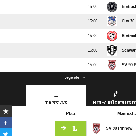

Eintrac

City 76

Eintrac

Schwar

SV 90 
Legende
TABELLE
HIN-/ RÜCKRUND
Platz
Mannscha
1.
SV 90 Pinnow