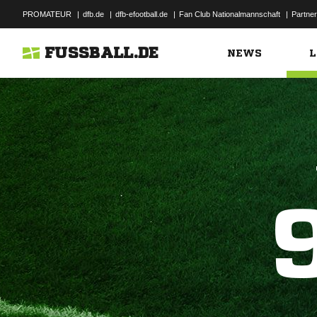
PROMATEUR
|
dfb.de
|
dfb-efootball.de
|
Fan Club Nationalmannschaft
|
Partner
FUSSBALL.DE
NEWS
L