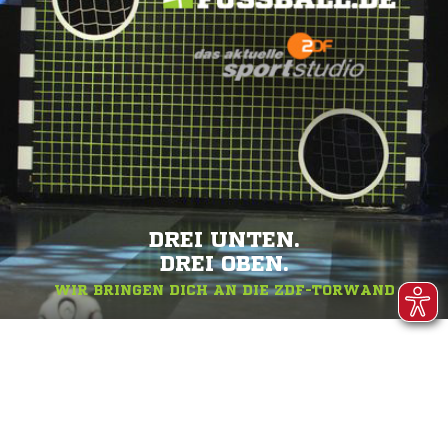
DREI UNTEN.
DREI OBEN.
WIR BRINGEN DICH AN DIE ZDF-TORWAND