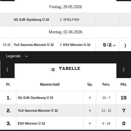
 
:
SG DJK Dyckburg Ü 32
SPIELFREI
 
:

:


TuS Saxonia Münster Ü 32
ESV Münster Ü 32
Legende
ANZEIGE
TABELLE
Pl.
Mannschaft
Sp.
Torv.
Pkt.
1.
10
SG DJK Dyckburg Ü 32
4
16 : 7
2.
7
TuS Saxonia Münster Ü 32
4
13 : 12
3.
0
ESV Münster Ü 32
4
6 : 16