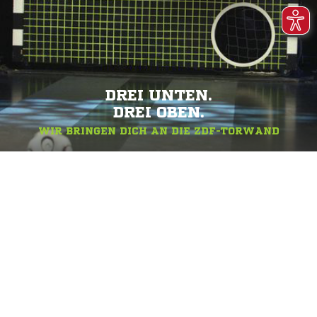
DREI UNTEN.
DREI OBEN.
WIR BRINGEN DICH AN DIE ZDF-TORWAND