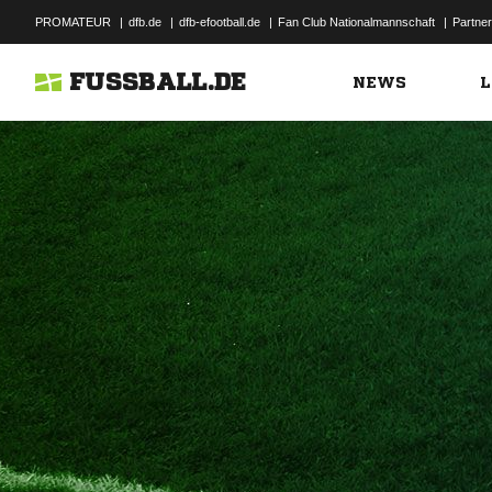
PROMATEUR
|
dfb.de
|
dfb-efootball.de
|
Fan Club Nationalmannschaft
|
Partner
FUSSBALL.DE
NEWS
L