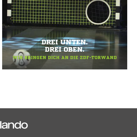
DREI UNTEN.
DREI OBEN.
WIR BRINGEN DICH AN DIE ZDF-TORWAND