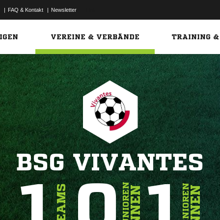
|
FAQ & Kontakt
|
Newsletter
Link
IGEN
VEREINE & VERBÄNDE
TRAINING &
BSG VIVANTES
1
0
1
JUNIOREN
SENIOREN
TEAMS
INNEN
INNEN