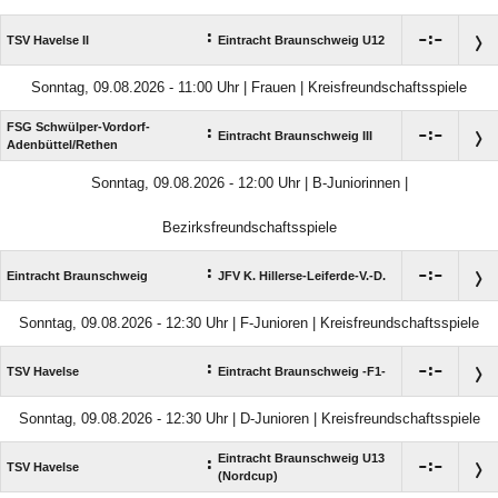
:

:

TSV Havelse II
Eintracht Braunschweig U12
Sonntag, 09.08.2026 - 11:00 Uhr | Frauen | Kreisfreundschaftsspiele
FSG Schwülper-Vordorf-
:

:

Eintracht Braunschweig III
Adenbüttel/​Rethen
Sonntag, 09.08.2026 - 12:00 Uhr | B-Juniorinnen |
Bezirksfreundschaftsspiele
:

:

Eintracht Braunschweig
JFV K. Hillerse-Leiferde-V.-D.
Sonntag, 09.08.2026 - 12:30 Uhr | F-Junioren | Kreisfreundschaftsspiele
:

:

TSV Havelse
Eintracht Braunschweig -F1-
Sonntag, 09.08.2026 - 12:30 Uhr | D-Junioren | Kreisfreundschaftsspiele
Eintracht Braunschweig U13
:

:

TSV Havelse
(Nordcup)