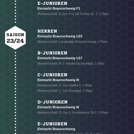
E-JUNIOREN
Eintracht Braunschweig F1
Meisterschaft: E-Jun 4+1 mit Funino St. 7; 1.Platz
HERREN
SAISON
Eintracht Braunschweig U23
23/24
Meisterschaft: Landesliga Braunschweig; 1.Platz
B-JUNIOREN
Eintracht Braunschweig U17
Meisterschaft: B-J- Niedersachsenliga; 1.Platz
C-JUNIOREN
Eintracht Braunschweig III
Meisterschaft: C-Jun Staffel 3; 1.Platz
Meisterschaft: C-Jun Kreisliga; 1.Platz
D-JUNIOREN
Eintracht Braunschweig III
Meisterschaft: D-Jun 1. Kreisklasse St C; 1.Platz
E-JUNIOREN
Eintracht Braunschweig