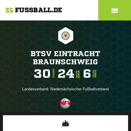
FUSSBALL.DE
BTSV EINTRACHT
BRAUNSCHWEIG
30
24
6
TEAMS
INNEN
SENIOREN
INNEN
JUNIOREN
Landesverband:
Niedersächsischer Fußballverband
ANZEIGE