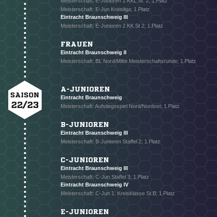
Meisterschaft: E-Junioren 1.KKL St. 2; 1.Platz
Meisterschaft: E-Jun Kreisliga; 1.Platz
Eintracht Braunschweig III
Meisterschaft: E-Junioren 2.KK St 2; 1.Platz
FRAUEN
Eintracht Braunschweig II
Meisterschaft: BL Nord/Mitte Meisterschaftsrunde; 1.Platz
A-JUNIOREN
SAISON
Eintracht Braunschweig
22/23
Meisterschaft: Aufstiegsspiel Nord/Nordost; 1.Platz
B-JUNIOREN
Eintracht Braunschweig III
Meisterschaft: B-Junioren Staffel 2; 1.Platz
C-JUNIOREN
Eintracht Braunschweig III
Meisterschaft: C-Jun Staffel 3; 1.Platz
Eintracht Braunschweig IV
Meisterschaft: C-Jun 1. Kreisklasse St.B; 1.Platz
E-JUNIOREN