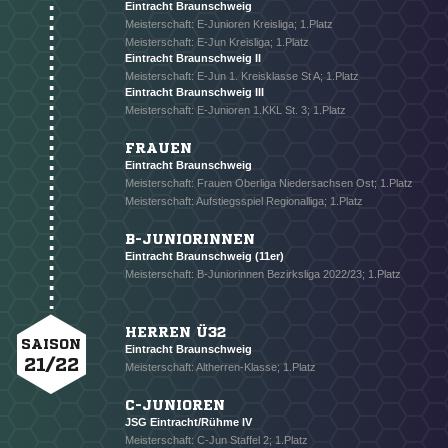
Eintracht Braunschweig
Meisterschaft: E-Junioren Kreisliga; 1.Platz
Meisterschaft: E-Jun Kreisliga; 1.Platz
Eintracht Braunschweig II
Meisterschaft: E-Jun 1. Kreisklasse St A; 1.Platz
Eintracht Braunschweig III
Meisterschaft: E-Junioren 1.KKL St. 3; 1.Platz
FRAUEN
Eintracht Braunschweig
Meisterschaft: Frauen Oberliga Niedersachsen Ost; 1.Platz
Meisterschaft: Aufstiegsspiel Regionalliga; 1.Platz
B-JUNIORINNEN
Eintracht Braunschweig (11er)
Meisterschaft: B-Juniorinnen Bezirksliga 2022/23; 1.Platz
HERREN Ü32
SAISON
Eintracht Braunschweig
21/22
Meisterschaft: Altherren-Klasse; 1.Platz
C-JUNIOREN
JSG Eintracht/Rühme IV
Meisterschaft: C-Jun Staffel 2; 1.Platz