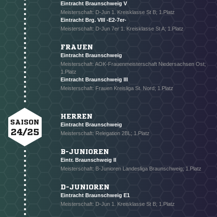
Eintracht Braunschweig V
Meisterschaft: D-Jun 1. Kreisklasse St B; 1.Platz
Eintracht Brg. VIII -E2-7er-
Meisterschaft: D-Jun 7er 1. Kreisklasse St A; 1.Platz
FRAUEN
Eintracht Braunschweig
Meisterschaft: AOK-Frauenmeisterschaft Niedersachsen Ost;
1.Platz
Eintracht Braunschweig III
Meisterschaft: Frauen Kreisliga St. Nord; 1.Platz
HERREN
SAISON
Eintracht Braunschweig
24/25
Meisterschaft: Relegation 2BL; 1.Platz
NACHRICHT SENDEN
B-JUNIOREN
* Pflichtfelder
Eintr. Braunschweig II
Meisterschaft: B-Junioren Landesliga Braunschweig; 1.Platz
D-JUNIOREN
Eintracht Braunschweig E1
Meisterschaft: D-Jun 1. Kreisklasse St B; 1.Platz