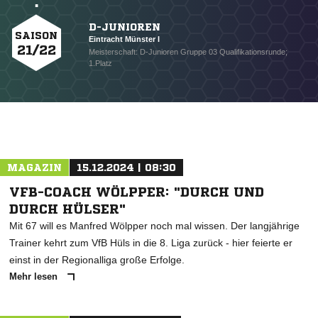
NACHRICHT SENDEN
* Pflichtfelder
D-JUNIOREN
SAISON
Eintracht Münster I
21/22
Meisterschaft: D-Junioren Gruppe 03 Qualifikationsrunde;
1.Platz
MAGAZIN
15.12.2024 | 08:30
VFB-COACH WÖLPPER: "DURCH UND
DURCH HÜLSER"
Mit 67 will es Manfred Wölpper noch mal wissen. Der langjährige
Trainer kehrt zum VfB Hüls in die 8. Liga zurück - hier feierte er
einst in der Regionalliga große Erfolge.
Mehr lesen