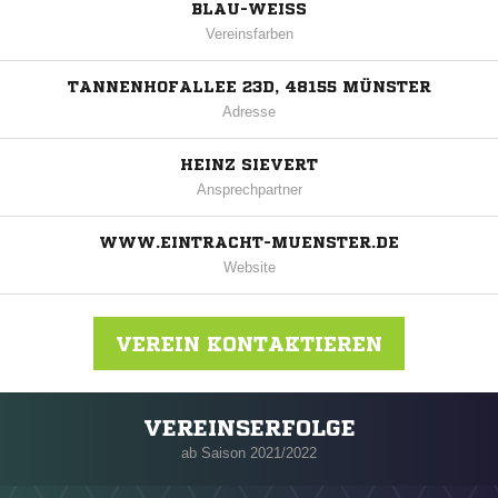
BLAU-WEISS
Vereinsfarben
TANNENHOFALLEE 23D, 48155 MÜNSTER
Adresse
HEINZ SIEVERT
Ansprechpartner
WWW.EINTRACHT-MUENSTER.DE
Website
VEREIN KONTAKTIEREN
VEREINSERFOLGE
Nachricht an Eintracht Münster
ab Saison 2021/2022