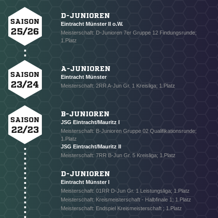
D-JUNIOREN
SAISON
Eintracht Münster II o.W.
25/26
Meisterschaft: D-Junioren 7er Gruppe 12 Findungsrunde;
1.Platz
A-JUNIOREN
SAISON
Eintracht Münster
23/24
Meisterschaft: 2RR A-Jun Gr. 1 Kreisliga; 1.Platz
B-JUNIOREN
SAISON
JSG Eintracht/Mauritz I
22/23
Meisterschaft: B-Junioren Gruppe 02 Qualifikationsrunde;
1.Platz
JSG Eintracht/Mauritz II
Meisterschaft: 7RR B-Jun Gr. 5 Kreisliga; 1.Platz
D-JUNIOREN
Eintracht Münster I
Meisterschaft: 01RR D-Jun Gr. 1 Leistungsliga; 1.Platz
Meisterschaft: Kreismeisterschaft - Halbfinale 1; 1.Platz
Meisterschaft: Endspiel Kreismeisterschaft ; 1.Platz