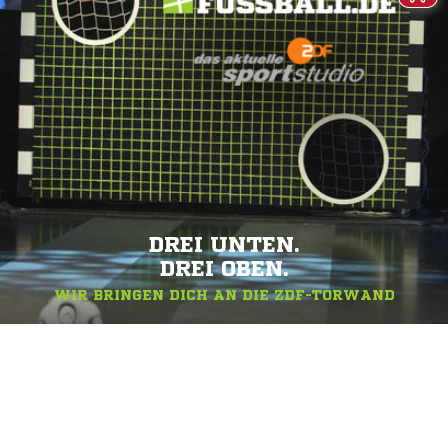
DREI UNTEN.
DREI OBEN.
WIR BRINGEN DICH AN DIE ZDF-TORWAND