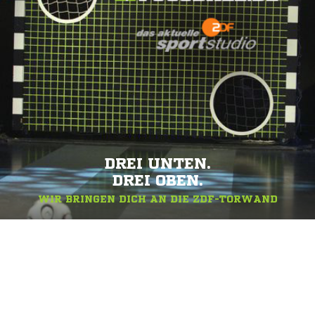
DREI UNTEN.
DREI OBEN.
WIR BRINGEN DICH AN DIE ZDF-TORWAND