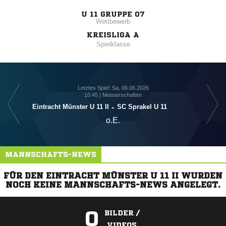
U 11 GRUPPE 07
Wettbewerb
KREISLIGA A
Spielklasse
Letztes Spiel: Sa, 06.06.2026
10:45 | Meisterschaften
Eintracht Münster U 11 II
-
SC Sprakel U 11
o.E.
MANNSCHAFTS-NEWS
FÜR DEN EINTRACHT MÜNSTER U 11 II WURDEN
NOCH KEINE MANNSCHAFTS-NEWS ANGELEGT.
0
BILDER /
VIDEOS