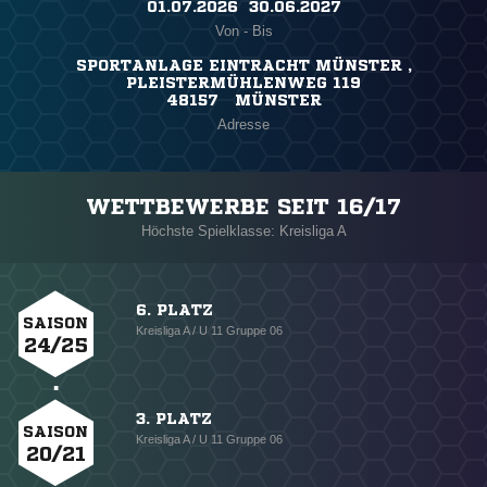
01.07.2026 ​ 30.06.2027
Von - Bis
SPORTANLAGE EINTRACHT MÜNSTER ,
PLEISTERMÜHLENWEG 119
48157 MÜNSTER
Adresse
WETTBEWERBE SEIT 16/17
Höchste Spielklasse: Kreisliga A
6. PLATZ
SAISON
Kreisliga A / U 11 Gruppe 06
24/25
3. PLATZ
SAISON
Kreisliga A / U 11 Gruppe 06
20/21