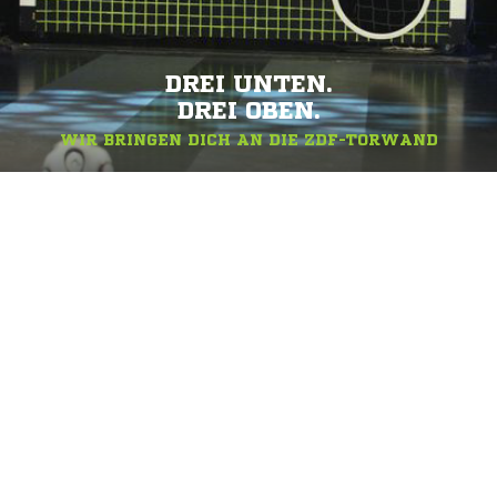
DREI UNTEN.
DREI OBEN.
WIR BRINGEN DICH AN DIE ZDF-TORWAND