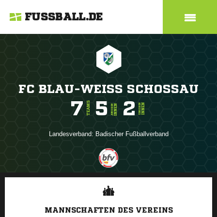
FUSSBALL.DE
FC BLAU-WEISS SCHOSSAU
7
5
2
TEAMS
INNEN
SENIOREN
INNEN
JUNIOREN
Landesverband:
Badischer Fußballverband
ANZEIGE
MANNSCHAFTEN DES VEREINS