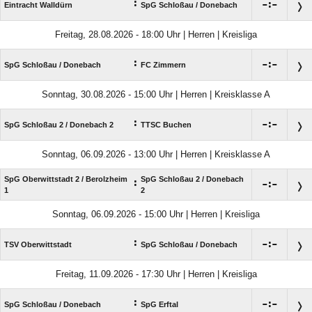
:

:

Eintracht Walldürn
SpG Schloßau /​ Donebach
Freitag, 28.08.2026 - 18:00 Uhr | Herren | Kreisliga
:

:

SpG Schloßau /​ Donebach
FC Zimmern
Sonntag, 30.08.2026 - 15:00 Uhr | Herren | Kreisklasse A
:

:

SpG Schloßau 2 /​ Donebach 2
TTSC Buchen
Sonntag, 06.09.2026 - 13:00 Uhr | Herren | Kreisklasse A
SpG Oberwittstadt 2 /​ Berolzheim
SpG Schloßau 2 /​ Donebach
:

:

1
2
Sonntag, 06.09.2026 - 15:00 Uhr | Herren | Kreisliga
:

:

TSV Oberwittstadt
SpG Schloßau /​ Donebach
Freitag, 11.09.2026 - 17:30 Uhr | Herren | Kreisliga
:

:

SpG Schloßau /​ Donebach
SpG Erftal