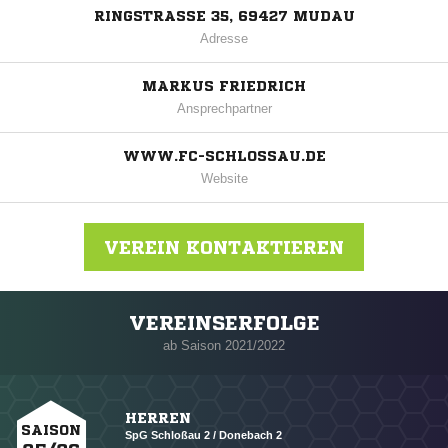
RINGSTRASSE 35, 69427 MUDAU
Adresse
MARKUS FRIEDRICH
Ansprechpartner
WWW.FC-SCHLOSSAU.DE
Website
VEREIN KONTAKTIEREN
VEREINSERFOLGE
Nachricht an FC Blau-Weiß Schoßau
ab Saison 2021/2022
HERREN
SAISON
SpG Schloßau 2 / Donebach 2