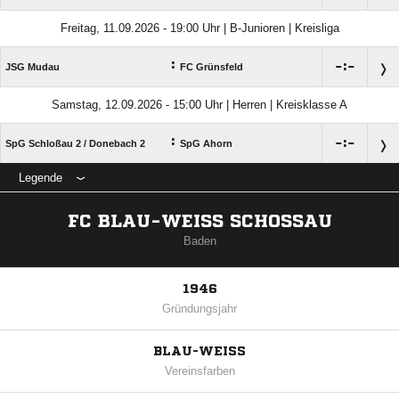
Freitag, 11.09.2026 - 19:00 Uhr | B-Junioren | Kreisliga
:

:

JSG Mudau
FC Grünsfeld
Samstag, 12.09.2026 - 15:00 Uhr | Herren | Kreisklasse A
:

:

SpG Schloßau 2 /​ Donebach 2
SpG Ahorn
Legende
FC BLAU-WEISS SCHOSSAU
Baden
1946
Gründungsjahr
BLAU-WEISS
Vereinsfarben