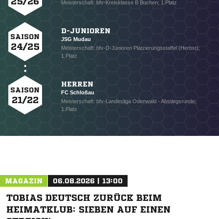
25/26
Meisterschaft: bfv-Kreisklasse B Buchen; 1.Platz
D-JUNIOREN
SAISON
JSG Mudau
24/25
Meisterschaft: bfv-D-Junioren Platzierungsstaffel (Herbst);
1.Platz
HERREN
SAISON
FC Schloßau
21/22
Meisterschaft: bfv-Landesliga Odenwald - Abstiegsrunde;
1.Platz
MAGAZIN
06.08.2026 | 13:00
NACHRICHT SENDEN
TOBIAS DEUTSCH ZURÜCK BEIM
* Pflichtfelder
HEIMATKLUB: SIEBEN AUF EINEN