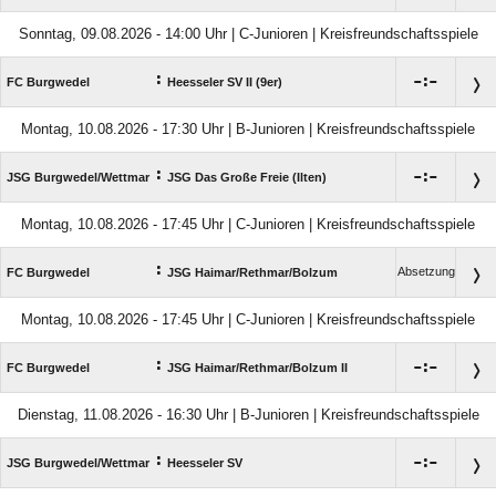
Sonntag, 09.08.2026 - 14:00 Uhr | C-Junioren | Kreisfreundschaftsspiele
:

:

FC Burgwedel
Heesseler SV II (9er)
Montag, 10.08.2026 - 17:30 Uhr | B-Junioren | Kreisfreundschaftsspiele
:

:

JSG Burgwedel/​Wettmar
JSG Das Große Freie (Ilten)
Montag, 10.08.2026 - 17:45 Uhr | C-Junioren | Kreisfreundschaftsspiele
:
Absetzung
FC Burgwedel
JSG Haimar/​Rethmar/​Bolzum
Montag, 10.08.2026 - 17:45 Uhr | C-Junioren | Kreisfreundschaftsspiele
:

:

FC Burgwedel
JSG Haimar/​Rethmar/​Bolzum II
Dienstag, 11.08.2026 - 16:30 Uhr | B-Junioren | Kreisfreundschaftsspiele
:

:

JSG Burgwedel/​Wettmar
Heesseler SV