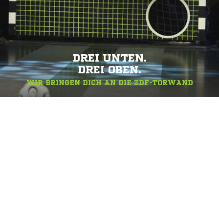
DREI UNTEN.
DREI OBEN.
WIR BRINGEN DICH AN DIE ZDF-TORWAND