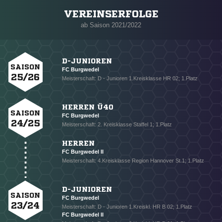
VEREINSERFOLGE
Nachricht an FC Burgwedel
ab Saison 2021/2022
D-JUNIOREN
SAISON
FC Burgwedel
25/26
Meisterschaft: D - Junioren 1.Kreisklasse HR 02; 1.Platz
HERREN Ü40
SAISON
FC Burgwedel
24/25
Meisterschaft: 2. Kreisklasse Staffel 1; 1.Platz
HERREN
FC Burgwedel II
Meisterschaft: 4.Kreisklasse Region Hannover St.1; 1.Platz
D-JUNIOREN
SAISON
FC Burgwedel
23/24
Meisterschaft: D - Junioren 1.Kreiskl. HR B 02; 1.Platz
FC Burgwedel II