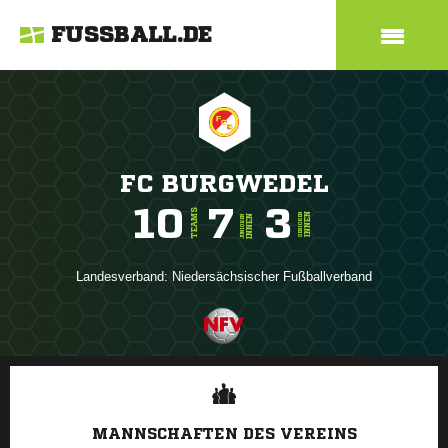
FUSSBALL.DE
FC BURGWEDEL
10
7
3
TEAMS
INNEN
SENIOREN
INNEN
JUNIOREN
Landesverband:
Niedersächsischer Fußballverband
ANZEIGE
MANNSCHAFTEN DES VEREINS