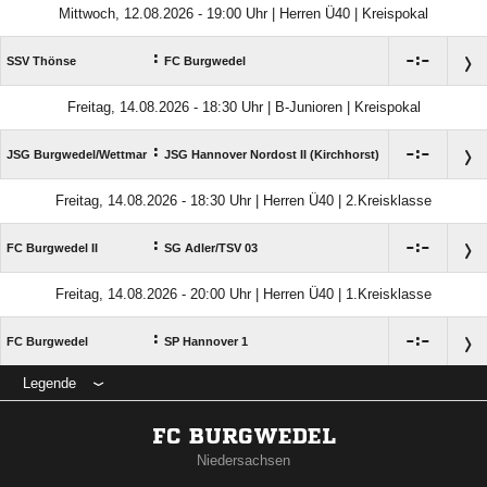
Mittwoch, 12.08.2026 - 19:00 Uhr | Herren Ü40 | Kreispokal
:

:

SSV Thönse
FC Burgwedel
Freitag, 14.08.2026 - 18:30 Uhr | B-Junioren | Kreispokal
:

:

JSG Burgwedel/​Wettmar
JSG Hannover Nordost II (Kirchhorst)
Freitag, 14.08.2026 - 18:30 Uhr | Herren Ü40 | 2.Kreisklasse
:

:

FC Burgwedel II
SG Adler/​TSV 03
Freitag, 14.08.2026 - 20:00 Uhr | Herren Ü40 | 1.Kreisklasse
:

:

FC Burgwedel
SP Hannover 1
Legende
FC BURGWEDEL
Niedersachsen