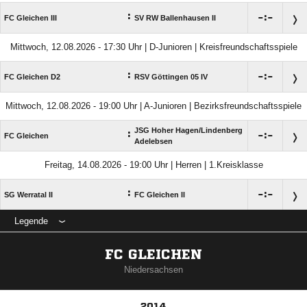
:

:

FC Gleichen III
SV RW Ballenhausen II
Mittwoch, 12.08.2026 - 17:30 Uhr | D-Junioren | Kreisfreundschaftsspiele
:

:

FC Gleichen D2
RSV Göttingen 05 IV
Mittwoch, 12.08.2026 - 19:00 Uhr | A-Junioren | Bezirksfreundschaftsspiele
JSG Hoher Hagen/​Lindenberg
:

:

FC Gleichen
Adelebsen
Freitag, 14.08.2026 - 19:00 Uhr | Herren | 1.Kreisklasse
:

:

SG Werratal II
FC Gleichen II
Legende
FC GLEICHEN
Niedersachsen
2014