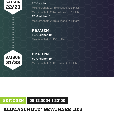
SAISON
FC Gleichen
22/23
Meisterschaft: 2.Kreisklasse 4; 1.Platz
Meisterschaft: 2.Kreisklasse E; 1.Platz
NACHRICHT SENDEN
FC Gleichen 2
Meisterschaft: 2.Kreisklasse 3; 1.Platz
* Pflichtfelder
FRAUEN
FC Gleichen (9)
Meisterschaft: 1. KK; 1.Platz
FRAUEN
SAISON
FC Gleichen (9)
21/22
Meisterschaft: 1. KK Staffel A; 1.Platz
AKTIONEN
08.12.2024 | 22:00
KLIMASCHUTZ: GEWINNER DES