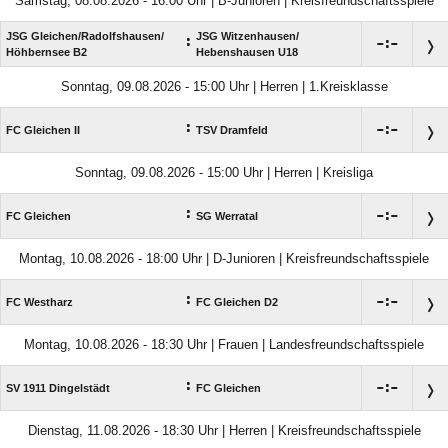
Samstag, 08.08.2026 - 16:00 Uhr | B-Junioren | Kreisfreundschaftsspiele
JSG Gleichen/​Radolfshausen/​
JSG Witzenhausen/​
:

:

Höhbernsee B2
Hebenshausen U18
Sonntag, 09.08.2026 - 15:00 Uhr | Herren | 1.Kreisklasse
:

:

FC Gleichen II
TSV Dramfeld
Sonntag, 09.08.2026 - 15:00 Uhr | Herren | Kreisliga
:

:

FC Gleichen
SG Werratal
Montag, 10.08.2026 - 18:00 Uhr | D-Junioren | Kreisfreundschaftsspiele
:

:

FC Westharz
FC Gleichen D2
Montag, 10.08.2026 - 18:30 Uhr | Frauen | Landesfreundschaftsspiele
:

:

SV 1911 Dingelstädt
FC Gleichen
Dienstag, 11.08.2026 - 18:30 Uhr | Herren | Kreisfreundschaftsspiele