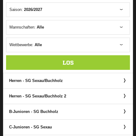
Saison:
2026/2027
Mannschaften:
Alle
Wettbewerbe:
Alle
LOS
Herren - SG Sexau/​Buchholz
Herren - SG Sexau/​Buchholz 2
B-Junioren - SG Buchholz
C-Junioren - SG Sexau