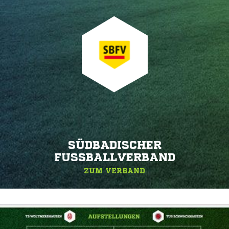
SÜDBADISCHER
FUSSBALLVERBAND
ZUM VERBAND