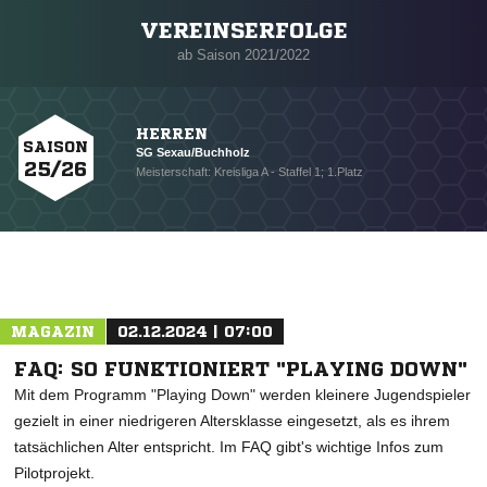
VEREINSERFOLGE
Nachricht an FC Sexau
ab Saison 2021/2022
HERREN
SAISON
SG Sexau/Buchholz
25/26
Meisterschaft: Kreisliga A - Staffel 1; 1.Platz
MAGAZIN
02.12.2024 | 07:00
FAQ: SO FUNKTIONIERT "PLAYING DOWN"
Mit dem Programm "Playing Down" werden kleinere Jugendspieler
gezielt in einer niedrigeren Altersklasse eingesetzt, als es ihrem
tatsächlichen Alter entspricht. Im FAQ gibt's wichtige Infos zum
Pilotprojekt.