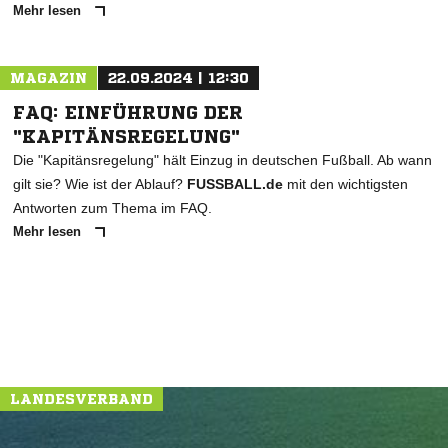
Mehr lesen
MAGAZIN
22.09.2024 | 12:30
NACHRICHT SENDEN
FAQ: EINFÜHRUNG DER
* Pflichtfelder
"KAPITÄNSREGELUNG"
Die "Kapitänsregelung" hält Einzug in deutschen Fußball. Ab wann
gilt sie? Wie ist der Ablauf?
FUSSBALL.de
mit den wichtigsten
Antworten zum Thema im FAQ.
Mehr lesen
LANDESVERBAND