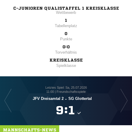
C-JUNIOREN QUALISTAFFEL 1 KREISKLASSE
Wettbewerb
1
Tabellenplatz
0
Punkte
0:0
Torverhältnis
KREISKLASSE
Spielklasse
Letztes Spiel: Sa, 25.07.2026
11:00 | Freundschaftsspiele
JFV Dreisamtal 2
-
SG Glottertal

:

MANNSCHAFTS-NEWS