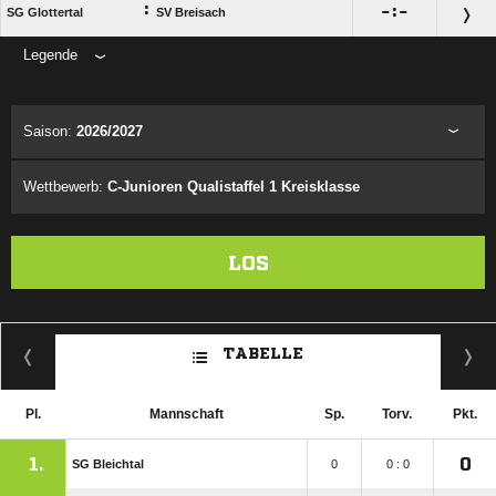
:

:

SG Glottertal
SV Breisach
Legende
ANZEIGE
Saison:
2026/2027
Wettbewerb:
C-Junioren Qualistaffel 1 Kreisklasse
LOS
TABELLE
Pl.
Mannschaft
Sp.
Torv.
Pkt.
1.
0
SG Bleichtal
0
0 : 0