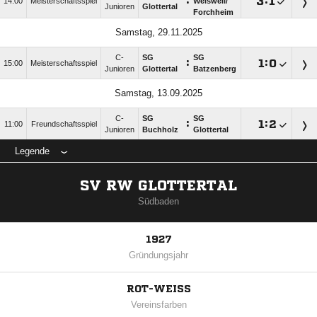
:

:

14:00
Meisterschaftsspiel
Weisweil/​
Junioren
Glottertal
Forchheim
Samstag, 29.11.2025
C-
SG
SG
:

:

15:00
Meisterschaftsspiel
Junioren
Glottertal
Batzenberg
Samstag, 13.09.2025
C-
SG
SG
:

:

11:00
Freundschaftsspiel
Junioren
Buchholz
Glottertal
Legende
SV RW GLOTTERTAL
Südbaden
1927
Gründungsjahr
ROT-WEISS
Vereinsfarben