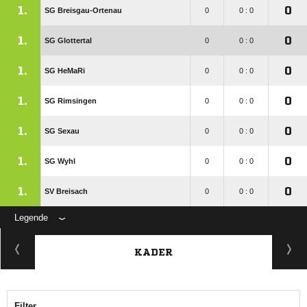
1.
0
SG Breisgau-Ortenau
0
0 : 0
1.
0
SG Glottertal
0
0 : 0
1.
0
SG HeMaRi
0
0 : 0
1.
0
SG Rimsingen
0
0 : 0
1.
0
SG Sexau
0
0 : 0
1.
0
SG Wyhl
0
0 : 0
1.
0
SV Breisach
0
0 : 0
Legende
KADER
Filter