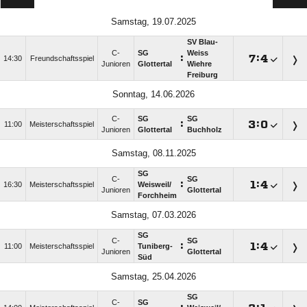
Samstag, 19.07.2025
SV Blau-
C-
SG
Weiss
:

:

14:30
Freundschaftsspiel
Junioren
Glottertal
Wiehre
Freiburg
Sonntag, 14.06.2026
C-
SG
SG
:

:

11:00
Meisterschaftsspiel
Junioren
Glottertal
Buchholz
Samstag, 08.11.2025
SG
C-
SG
:

:

16:30
Meisterschaftsspiel
Weisweil/​
Junioren
Glottertal
Forchheim
Samstag, 07.03.2026
SG
C-
SG
:

:

11:00
Meisterschaftsspiel
Tuniberg-
Junioren
Glottertal
Süd
Samstag, 25.04.2026
SG
C-
SG