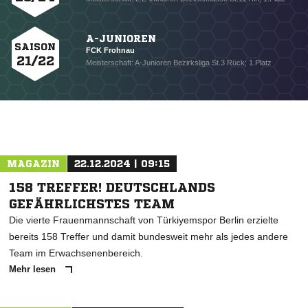
A-JUNIOREN
SAISON
FCK Frohnau
21/22
Meisterschaft: A-Junioren Bezirksliga St.3 Rück; 1.Platz
NACHRICHT SENDEN
* Pflichtfelder
MAGAZIN
22.12.2024 | 09:15
158 TREFFER! DEUTSCHLANDS
GEFÄHRLICHSTES TEAM
Die vierte Frauenmannschaft von Türkiyemspor Berlin erzielte
bereits 158 Treffer und damit bundesweit mehr als jedes andere
Team im Erwachsenenbereich.
Mehr lesen