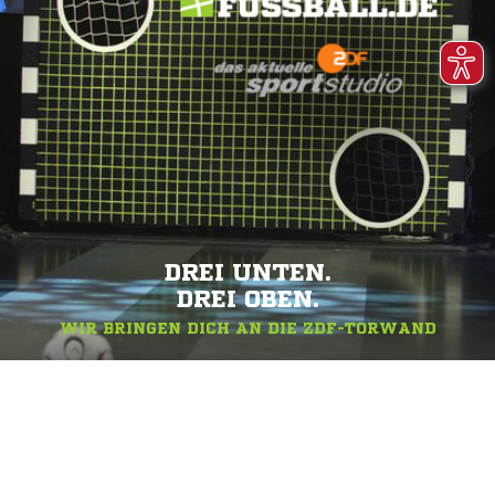
DREI UNTEN.
DREI OBEN.
WIR BRINGEN DICH AN DIE ZDF-TORWAND