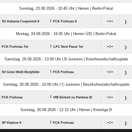
Sonntag, 23.08.2026 - 10:45 Uhr | Herren | Berlin-Pokal
:

:

SV Askania Coepenick II
FCK Frohnau II
Montag, 24.08.2026 - 19:45 Uhr | Herren Ü32 | Berlin-Pokal
:

:

FCK Frohnau 7er
1.FC Novi Pazar 7er
Samstag, 29.08.2026 - 13:00 Uhr | B-Junioren | Kreisfreundschaftsspiele
:

:

SV Grün-Weiß Bergfelde
FCK Frohnau
Sonntag, 30.08.2026 - 10:00 Uhr | C-Junioren | Bezirksfreundschaftsspiele
:

:

FCK Frohnau
VfB Einheit zu Pankow III
Sonntag, 30.08.2026 - 12:15 Uhr | Herren | Kreisliga B
:

:

SF Kladow II
FCK Frohnau