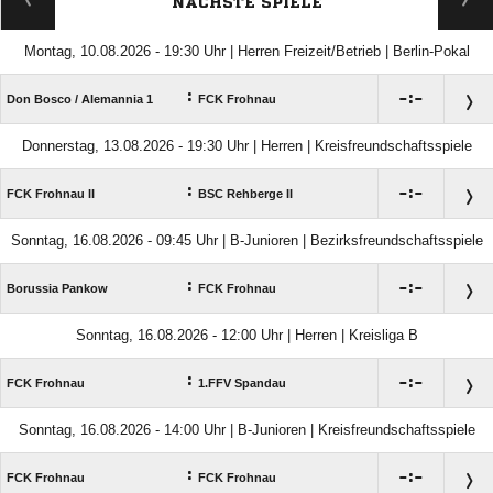
NÄCHSTE SPIELE
Montag, 10.08.2026 - 19:30 Uhr | Herren Freizeit/Betrieb | Berlin-Pokal
:

:

Don Bosco /​ Alemannia 1
FCK Frohnau
Donnerstag, 13.08.2026 - 19:30 Uhr | Herren | Kreisfreundschaftsspiele
:

:

FCK Frohnau II
BSC Rehberge II
Sonntag, 16.08.2026 - 09:45 Uhr | B-Junioren | Bezirksfreundschaftsspiele
:

:

Borussia Pankow
FCK Frohnau
Sonntag, 16.08.2026 - 12:00 Uhr | Herren | Kreisliga B
:

:

FCK Frohnau
1.FFV Spandau
Sonntag, 16.08.2026 - 14:00 Uhr | B-Junioren | Kreisfreundschaftsspiele
:

:

FCK Frohnau
FCK Frohnau