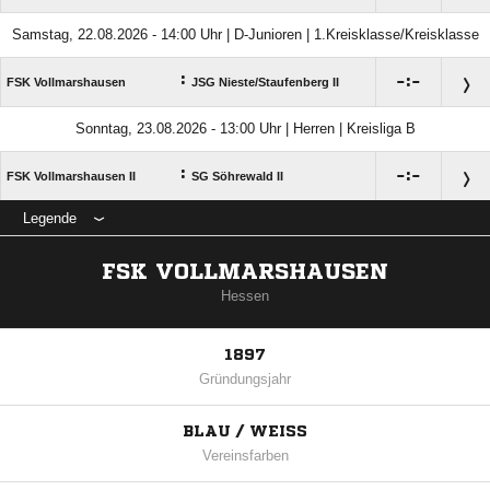
Samstag, 22.08.2026 - 14:00 Uhr | D-Junioren | 1.Kreisklasse/Kreisklasse
:

:

FSK Vollmarshausen
JSG Nieste/​Staufenberg II
Sonntag, 23.08.2026 - 13:00 Uhr | Herren | Kreisliga B
:

:

FSK Vollmarshausen II
SG Söhrewald II
Legende
FSK VOLLMARSHAUSEN
Hessen
1897
Gründungsjahr
BLAU / WEISS
Vereinsfarben