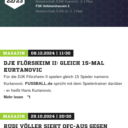
22/23
Meisterschaft: EJKK Kassel Gr. 2; 1.Platz
FSK Vollmarshausen 2
Meisterschaft: EJKK Gr. 2; 1.Platz
MAGAZIN
08.12.2024 | 11:30
DJK FLÖRSHEIM II: GLEICH 15-MAL
KURTANOVIC
Für die DJK Flörzheim II spielen gleich 15 Spieler namens
Kurtanovic.
FUSSBALL.de
spricht mit dem Spielertrainer darüber
- er heißt Haris Kurtanovic.
Mehr lesen
NACHRICHT SENDEN
MAGAZIN
29.10.2024 | 20:30
* Pflichtfelder
RUDI VÖLLER SIEHT OFC-AUS GEGEN