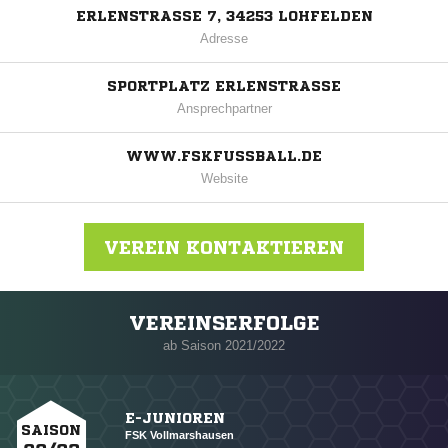
ERLENSTRASSE 7, 34253 LOHFELDEN
Adresse
SPORTPLATZ ERLENSTRASSE
Ansprechpartner
WWW.FSKFUSSBALL.DE
Website
VEREIN KONTAKTIEREN
VEREINSERFOLGE
Nachricht an FSK Vollmarshausen
ab Saison 2021/2022
E-JUNIOREN
SAISON
FSK Vollmarshausen