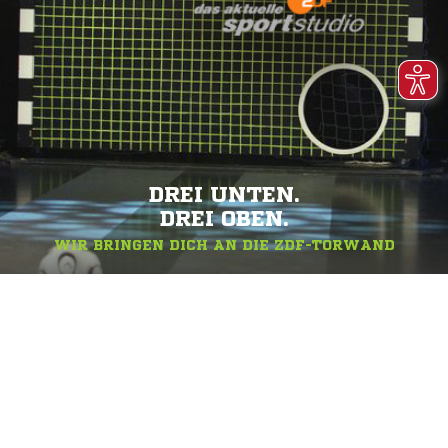
DREI UNTEN.
DREI OBEN.
WIR BRINGEN DICH AN DIE ZDF-TORWAND