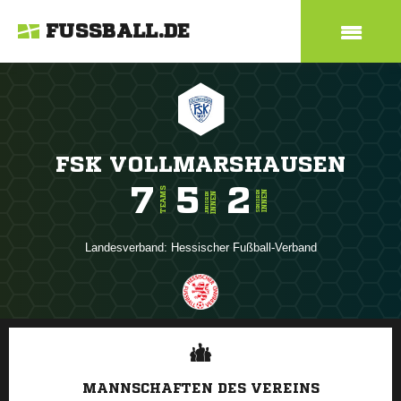
FUSSBALL.DE
FSK VOLLMARSHAUSEN
7
5
2
TEAMS
INNEN
SENIOREN
INNEN
JUNIOREN
Landesverband:
Hessischer Fußball-Verband
ANZEIGE
MANNSCHAFTEN DES VEREINS