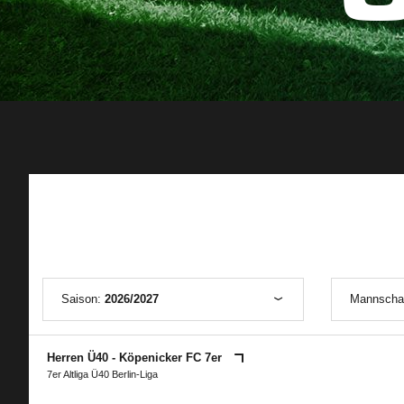
Saison:
2026/2027
Mannscha
Herren Ü40 - Köpenicker FC 7er
7er Altliga Ü40 Berlin-Liga