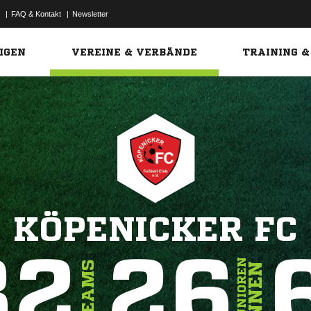
|
FAQ & Kontakt
|
Newsletter
Link
IGEN
VEREINE & VERBÄNDE
TRAINING &
KÖPENICKER FC
32
26
JUNIOREN
TEAMS
INNEN