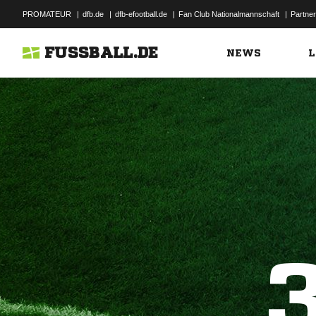
PROMATEUR
|
dfb.de
|
dfb-efootball.de
|
Fan Club Nationalmannschaft
|
Partner
FUSSBALL.DE
NEWS
L