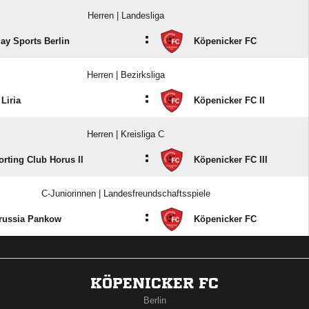
Herren | Landesliga
:
ay Sports Berlin
Köpenicker FC
Herren | Bezirksliga
:
Liria
Köpenicker FC II
Herren | Kreisliga C
:
orting Club Horus II
Köpenicker FC III
C-Juniorinnen | Landesfreundschaftsspiele
:
russia Pankow
Köpenicker FC
KÖPENICKER FC
Berlin