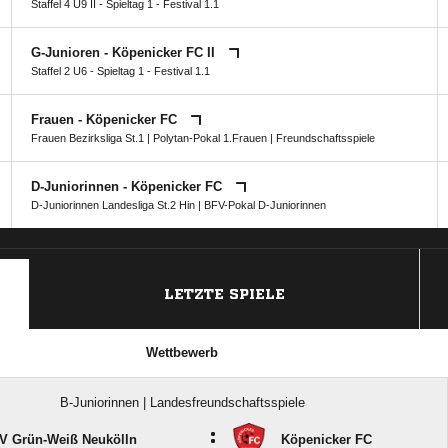
Staffel 4 U9 II - Spieltag 1 - Festival 1.1
G-Junioren - Köpenicker FC II
Staffel 2 U6 - Spieltag 1 - Festival 1.1
Frauen - Köpenicker FC
Frauen Bezirksliga St.1
|
Polytan-Pokal 1.Frauen
| Freundschaftsspiele
D-Juniorinnen - Köpenicker FC
D-Juniorinnen Landesliga St.2 Hin
|
BFV-Pokal D-Juniorinnen
ANZEIGE
LETZTE SPIELE
Wettbewerb
B-Juniorinnen | Landesfreundschaftsspiele
:
V Grün-Weiß Neukölln
Köpenicker FC