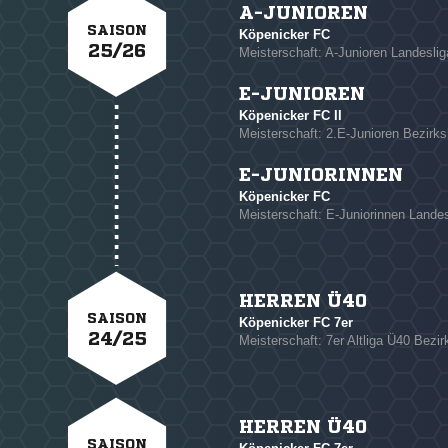
A-JUNIOREN
SAISON
Köpenicker FC
25/26
Meisterschaft: A-Junioren Landeslig
E-JUNIOREN
Köpenicker FC II
NACHRICHT SENDE
Meisterschaft: 2.E-Junioren Bezirks
* Pflichtfelder
E-JUNIORINNEN
Köpenicker FC
Meisterschaft: E-Juniorinnen Landes
HERREN Ü40
SAISON
Köpenicker FC 7er
24/25
Meisterschaft: 7er Altliga Ü40 Bezirk
HERREN Ü40
SAISON