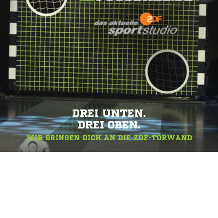
DREI UNTEN.
DREI OBEN.
WIR BRINGEN DICH AN DIE ZDF-TORWAND