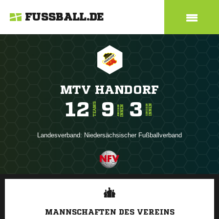
FUSSBALL.DE
MTV HANDORF
12
9
3
TEAMS
INNEN
SENIOREN
INNEN
JUNIOREN
Landesverband:
Niedersächsischer Fußballverband
ANZEIGE
MANNSCHAFTEN DES VEREINS