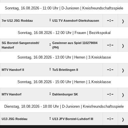
Sonntag, 16.08.2026 - 11:00 Uhr | D-Junioren | Kreisfreundschaftsspiele
:

:

7er U12 JSG Roddau
U11 TV Asendorf-Dierkshausen
Sonntag, 16.08.2026 - 12:00 Uhr | Frauen | Bezirkspokal
SG Borstel-Sangenstedt/​
Gewinner aus Spiel 110279004
:

:

Handorf
(PH)
Sonntag, 16.08.2026 - 13:00 Uhr | Herren | 3.Kreisklasse
:

:

MTV Handorf II
TuS Brietlingen II
Sonntag, 16.08.2026 - 15:00 Uhr | Herren | 1.Kreisklasse
:

:

MTV Handorf
Dahlenburger SK
Dienstag, 18.08.2026 - 18:00 Uhr | D-Junioren | Kreisfreundschaftsspiele
:

:

U13 JSG Roddau
U13 JFV Borstel-Luhdorf III