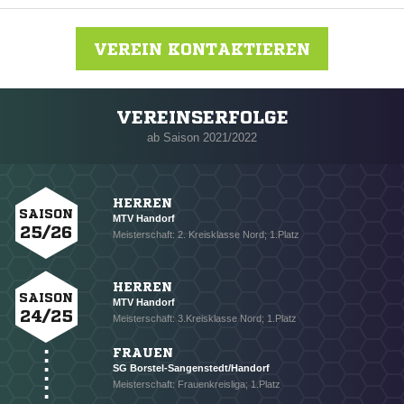
VEREIN KONTAKTIEREN
VEREINSERFOLGE
Nachricht an MTV Handorf
ab Saison 2021/2022
HERREN
SAISON
MTV Handorf
25/26
Meisterschaft: 2. Kreisklasse Nord; 1.Platz
HERREN
SAISON
MTV Handorf
24/25
Meisterschaft: 3.Kreisklasse Nord; 1.Platz
FRAUEN
SG Borstel-Sangenstedt/Handorf
Meisterschaft: Frauenkreisliga; 1.Platz