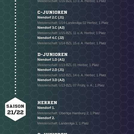
Meisterschaft: U16-BZL 13 o. A. Herbst; 1.Platz
C-JUNIOREN
Niendorf 2.C (J1)
Meisterschaft: U14-Landesliga 02 Herbst; 1.Platz
Niendorf 3.C (A2)
Meisterschaft: U15-BZL 11 o. A. Herbst; 1.Platz
Niendorf 4.C (J2)
Meisterschaft: U14-BZL 15 o. A. Herbst; 1.Platz
D-JUNIOREN
Niendorf 1.D (A1)
Meisterschaft: U13-BZL 01 Herbst; 1.Platz
Niendorf 2.D (J1)
Meisterschaft: U12-BZL 14 o. A. Herbst; 1.Platz
Niendorf 3.D (A2)
Meisterschaft: U13-BZL 07 Frühj. o. A.; 1.Platz
HERREN
SAISON
Niendorf 1.
21/22
Meisterschaft: Oberliga Hamburg 2; 1.Platz
Niendorf 2.
Meisterschaft: Landesliga 1; 1.Platz