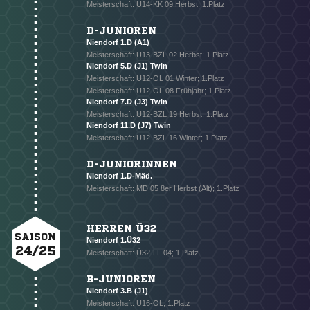
Meisterschaft: U14-KK 09 Herbst; 1.Platz
D-JUNIOREN
Niendorf 1.D (A1)
Meisterschaft: U13-BZL 02 Herbst; 1.Platz
Niendorf 5.D (J1) Twin
Meisterschaft: U12-OL 01 Winter; 1.Platz
Meisterschaft: U12-OL 08 Frühjahr; 1.Platz
Niendorf 7.D (J3) Twin
NACHRICHT SENDEN
Meisterschaft: U12-BZL 19 Herbst; 1.Platz
Niendorf 11.D (J7) Twin
* Pflichtfelder
Meisterschaft: U12-BZL 16 Winter; 1.Platz
D-JUNIORINNEN
Niendorf 1.D-Mäd.
Meisterschaft: MD 05 8er Herbst (Alt); 1.Platz
HERREN Ü32
SAISON
Niendorf 1.Ü32
24/25
Meisterschaft: Ü32-LL 04; 1.Platz
B-JUNIOREN
Niendorf 3.B (J1)
Meisterschaft: U16-OL; 1.Platz