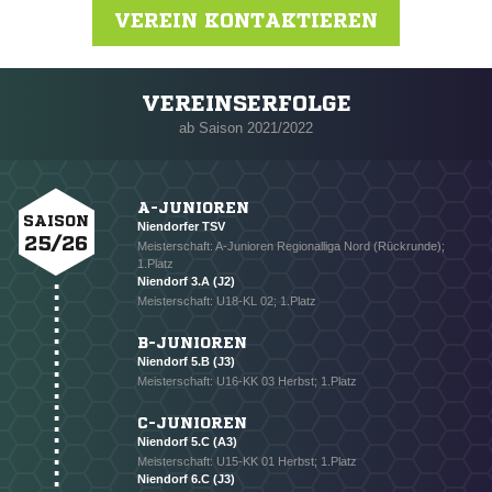
VEREIN KONTAKTIEREN
VEREINSERFOLGE
Nachricht an Niendorf
ab Saison 2021/2022
A-JUNIOREN
SAISON
Niendorfer TSV
25/26
Meisterschaft: A-Junioren Regionalliga Nord (Rückrunde);
1.Platz
Niendorf 3.A (J2)
Meisterschaft: U18-KL 02; 1.Platz
B-JUNIOREN
Niendorf 5.B (J3)
Meisterschaft: U16-KK 03 Herbst; 1.Platz
C-JUNIOREN
Niendorf 5.C (A3)
Meisterschaft: U15-KK 01 Herbst; 1.Platz
Niendorf 6.C (J3)