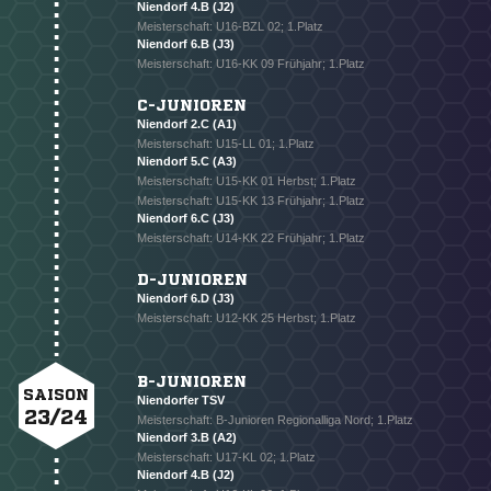
Niendorf 4.B (J2)
Meisterschaft: U16-BZL 02; 1.Platz
Niendorf 6.B (J3)
Meisterschaft: U16-KK 09 Frühjahr; 1.Platz
C-JUNIOREN
Niendorf 2.C (A1)
Meisterschaft: U15-LL 01; 1.Platz
Niendorf 5.C (A3)
Meisterschaft: U15-KK 01 Herbst; 1.Platz
Meisterschaft: U15-KK 13 Frühjahr; 1.Platz
Niendorf 6.C (J3)
Meisterschaft: U14-KK 22 Frühjahr; 1.Platz
D-JUNIOREN
Niendorf 6.D (J3)
Meisterschaft: U12-KK 25 Herbst; 1.Platz
B-JUNIOREN
SAISON
Niendorfer TSV
23/24
Meisterschaft: B-Junioren Regionalliga Nord; 1.Platz
Niendorf 3.B (A2)
Meisterschaft: U17-KL 02; 1.Platz
Niendorf 4.B (J2)