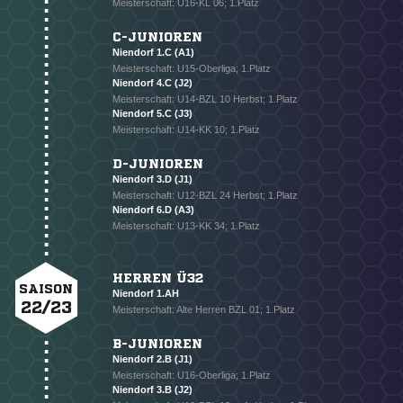
Meisterschaft: U16-KL 06; 1.Platz
C-JUNIOREN
Niendorf 1.C (A1)
Meisterschaft: U15-Oberliga; 1.Platz
Niendorf 4.C (J2)
Meisterschaft: U14-BZL 10 Herbst; 1.Platz
Niendorf 5.C (J3)
Meisterschaft: U14-KK 10; 1.Platz
D-JUNIOREN
Niendorf 3.D (J1)
Meisterschaft: U12-BZL 24 Herbst; 1.Platz
Niendorf 6.D (A3)
Meisterschaft: U13-KK 34; 1.Platz
HERREN Ü32
SAISON
Niendorf 1.AH
22/23
Meisterschaft: Alte Herren BZL 01; 1.Platz
B-JUNIOREN
Niendorf 2.B (J1)
Meisterschaft: U16-Oberliga; 1.Platz
Niendorf 3.B (J2)