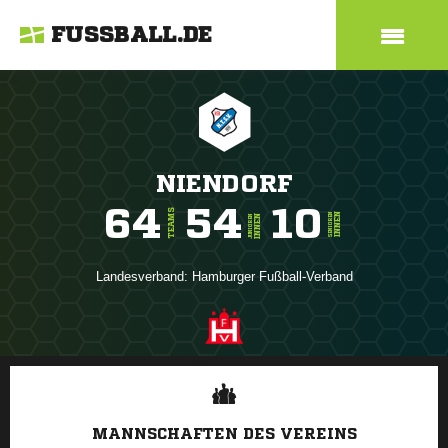
FUSSBALL.DE
NIENDORF
64
54
10
TEAMS
INNEN
SENIOREN
INNEN
JUNIOREN
Landesverband:
Hamburger Fußball-Verband
ANZEIGE
MANNSCHAFTEN DES VEREINS