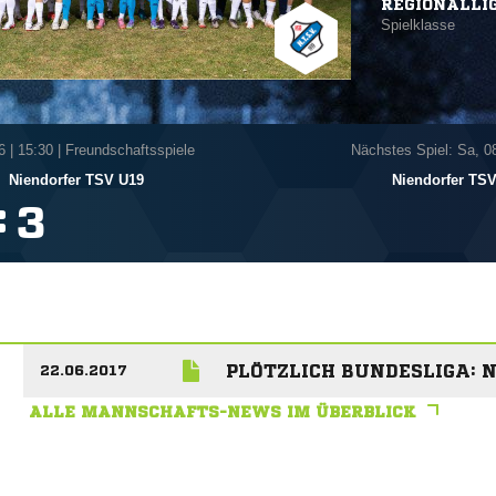
REGIONALLI
Spielklasse
6
|
15:30 | Freundschaftsspiele
Nächstes Spiel: Sa, 0
-
Niendorfer TSV U19
Niendorfer TS
:

PLÖTZLICH BUNDESLIGA: 
22.06.2017
ALLE MANNSCHAFTS-NEWS IM ÜBERBLICK