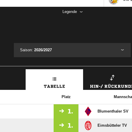
Legende
Saison:
2026/2027
TABELLE
HIN-/ RÜCKRUND
Platz
Mannscha
1.
Blumenthaler SV
1.
Eimsbütteler TV