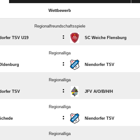
Wettbewerb
Regionalfreundschaftsspiele
:
dorfer TSV U19
SC Weiche Flensburg
Regionalliga
:
Oldenburg
Niendorfer TSV
Regionalliga
:
dorfer TSV
JFV A/​O/​B/​H/​H
Regionalliga
:
ichede
Niendorfer TSV
Regionalliga