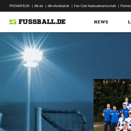
PROMATEUR
|
dfb.de
|
dfb-efootball.de
|
Fan Club Nationalmannschaft
|
Partner
FUSSBALL.DE
NEWS
L