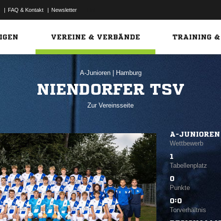
|
FAQ & Kontakt
|
Newsletter
Link
IGEN
VEREINE & VERBÄNDE
TRAINING &
A-Junioren
|
Hamburg
NIENDORFER TSV
Zur Vereinsseite
A-JUNIOREN
Wettbewerb
1
Tabellenplatz
0
Punkte
0:0
Torverhältnis