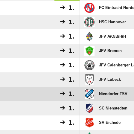
1.
FC Eintracht Norde
1.
HSC Hannover
1.
JFV A/​O/​B/​H/​H
1.
JFV Bremen
1.
JFV Calenberger 
1.
JFV Lübeck
1.
Niendorfer TSV
1.
SC Nienstedten
1.
SV Eichede