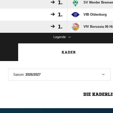
1.
SV Werder Bremen 
1.
VfB Oldenburg
1.
VfV Borussia 06 H
Legende
KADER
Saison:
2026/2027
DIE KADERLI