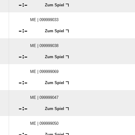

:

Zum Spiel
ME | 099999033

:

Zum Spiel
ME | 099999038

:

Zum Spiel
ME | 099999069

:

Zum Spiel
ME | 099999047

:

Zum Spiel
ME | 099999050

:

Zum Spiel