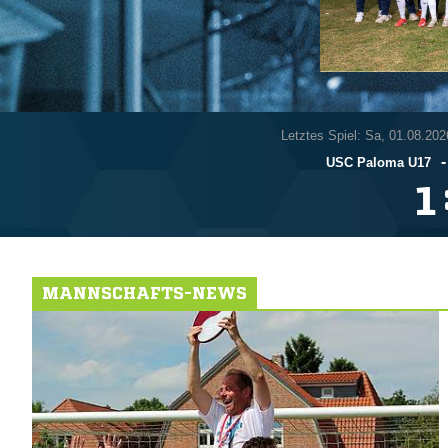
Letztes Spiel: Sa, 01.08.202
USC Paloma U17

MANNSCHAFTS-NEWS