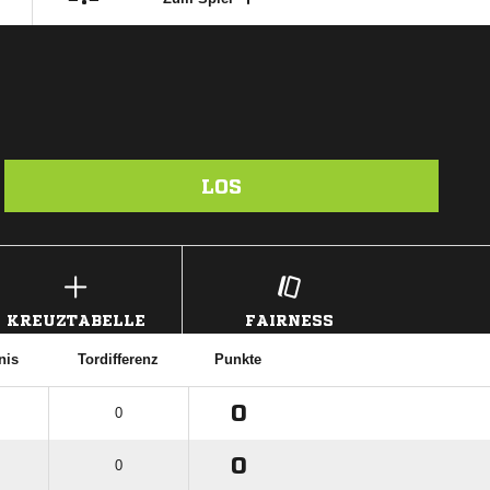
LOS
KREUZTABELLE
FAIRNESS
nis
Tordifferenz
Punkte
0
0
0
0