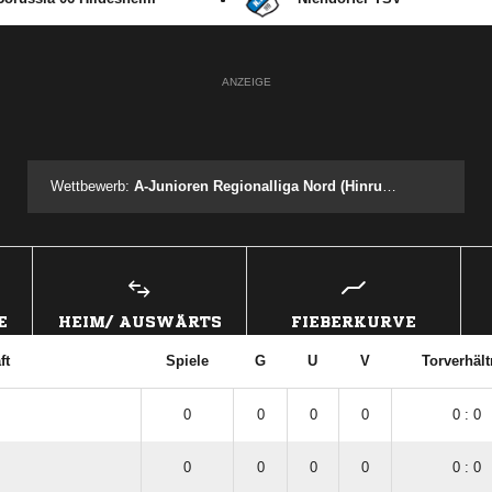
ANZEIGE
Wettbewerb:
A-Junioren Regionalliga Nord (Hinrunde)
E
HEIM/ AUSWÄRTS
FIEBERKURVE
ft
Spiele
G
U
V
Torverhält
0
0
0
0
0 : 0
0
0
0
0
0 : 0