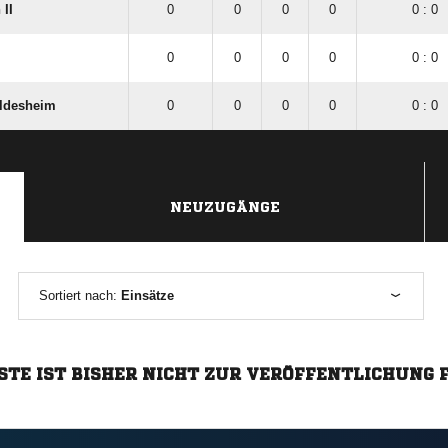
II
0
0
0
0
0 : 0
0
0
0
0
0 : 0
ildesheim
0
0
0
0
0 : 0
NEUZUGÄNGE
Sortiert nach:
Einsätze
STE IST BISHER NICHT ZUR VERÖFFENTLICHUNG 