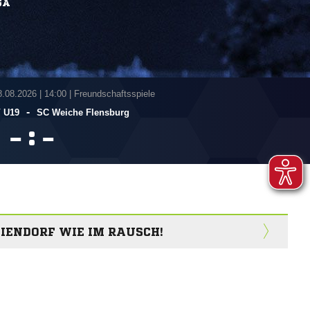
GA
8.08.2026
|
14:00 | Freundschaftsspiele
-
V U19
SC Weiche Flensburg
:


NIENDORF WIE IM RAUSCH!