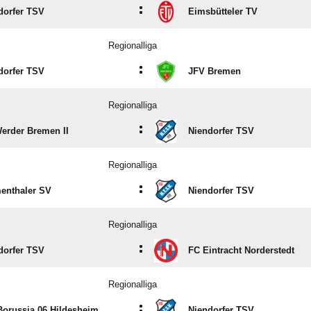
:
dorfer TSV
Eimsbütteler TV
Regionalliga
:
dorfer TSV
JFV Bremen
Regionalliga
:
erder Bremen II
Niendorfer TSV
Regionalliga
:
enthaler SV
Niendorfer TSV
Regionalliga
:
dorfer TSV
FC Eintracht Norderstedt
Regionalliga
:
Borussia 06 Hildesheim
Niendorfer TSV