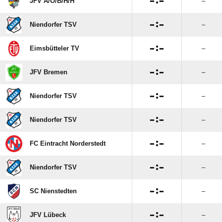

:

JFV A/​O/​B/​H/​H
–

:

Niendorfer TSV
–

:

Eimsbütteler TV
–

:

JFV Bremen
–

:

Niendorfer TSV
–

:

Niendorfer TSV
–

:

FC Eintracht Norderstedt
–

:

Niendorfer TSV
–

:

SC Nienstedten
–

:

JFV Lübeck
–