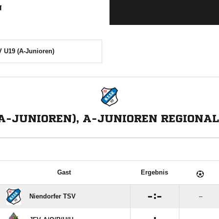
N
V U19 (A-Junioren)
(A-JUNIOREN), A-JUNIOREN REGIONAL
Gast
Ergebnis

:

Niendorfer TSV
–