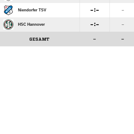

:

Niendorfer TSV
–

:

HSC Hannover
–
GESAMT
–
–
ANZEIGE
ANZEIGE