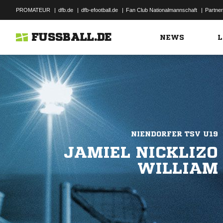
PROMATEUR
|
dfb.de
|
dfb-efootball.de
|
Fan Club Nationalmannschaft
|
Partner
FUSSBALL.DE
NEWS
L
NIENDORFER TSV U19
JAMIEL NICKLIZO
WILLIAM