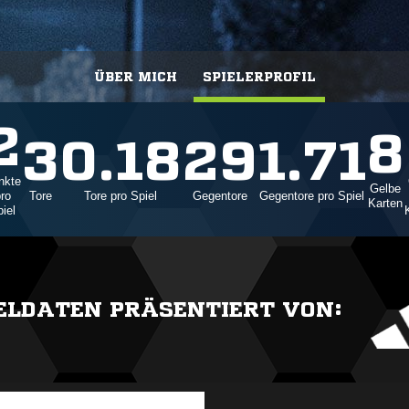
ÜBER MICH
SPIELERPROFIL
2
8
3
0.18
29
1.71
nkte
Gelbe
ro
Tore
Tore pro Spiel
Gegentore
Gegentore pro Spiel
Karten
iel
IELDATEN PRÄSENTIERT VON: