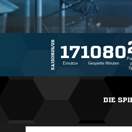
SAISON25/26
17
1080
Pu
Einsätze
Gespielte Minuten
p
Sp
DIE SP