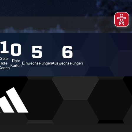
1
0
5
6
Gelb-
Rote
rote
Einwechselungen
Auswechselungen
Karten
Karten