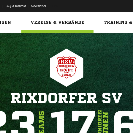
|
FAQ & Kontakt
|
Newsletter
Link
IGEN
VEREINE & VERBÄNDE
TRAINING &
RIXDORFER SV
23
17
JUNIOREN
TEAMS
INNEN