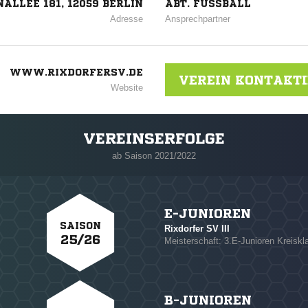
ALLEE 181, 12059 BERLIN
ABT. FUSSBALL
Adresse
Ansprechpartner
WWW.RIXDORFERSV.DE
VEREIN KONTAKT
Website
VEREINSERFOLGE
ab Saison 2021/2022
E-JUNIOREN
SAISON
Rixdorfer SV III
25/26
Meisterschaft: 3.E-Junioren Kreiskl
NACHRICHT SENDE
B-JUNIOREN