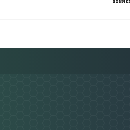
SONNEN
Nachricht an Rixdorfer SV