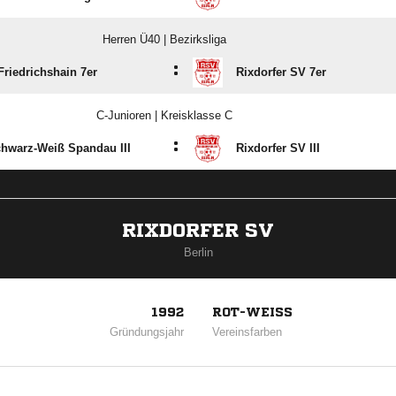
Herren Ü40 | Bezirksliga
:
Friedrichshain 7er
Rixdorfer SV 7er
C-Junioren | Kreisklasse C
:
hwarz-Weiß Spandau III
Rixdorfer SV III
RIXDORFER SV
Berlin
1992
ROT-WEISS
Gründungsjahr
Vereinsfarben