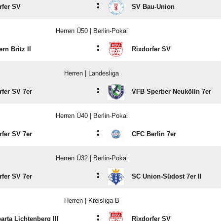
:
rfer SV
SV Bau-Union
Herren Ü50 | Berlin-Pokal
:
rn Britz II
Rixdorfer SV
Herren | Landesliga
:
rfer SV 7er
VFB Sperber Neukölln 7er
Herren Ü40 | Berlin-Pokal
:
rfer SV 7er
CFC Berlin 7er
Herren Ü32 | Berlin-Pokal
:
rfer SV 7er
SC Union-Südost 7er II
Herren | Kreisliga B
:
arta Lichtenberg III
Rixdorfer SV