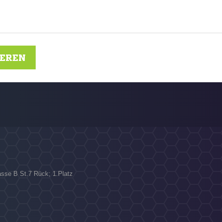
IEREN
asse B St.7 Rück; 1.Platz
N