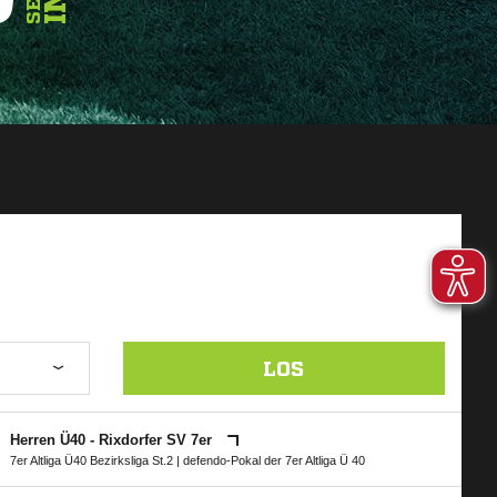
LOS
Herren Ü40 - Rixdorfer SV 7er
7er Altliga Ü40 Bezirksliga St.2
|
defendo-Pokal der 7er Altliga Ü 40