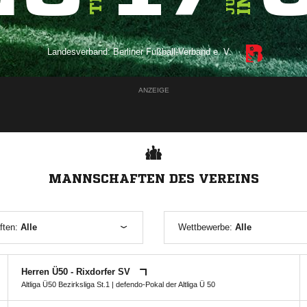
Landesverband:
Berliner Fußball-Verband e. V.
ANZEIGE
MANNSCHAFTEN DES VEREINS
ften:
Alle
Wettbewerbe:
Alle
Herren Ü50 - Rixdorfer SV
Altliga Ü50 Bezirksliga St.1
|
defendo-Pokal der Altliga Ü 50