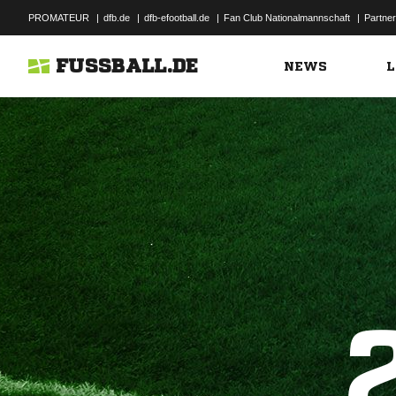
PROMATEUR
|
dfb.de
|
dfb-efootball.de
|
Fan Club Nationalmannschaft
|
Partner
FUSSBALL.DE
NEWS
L