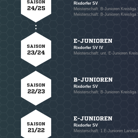
SAISON
* Pflichtfelder
Rixdorfer SV
24/25
Meisterschaft: B-Junioren Kreisliga 
Meisterschaft: B-Junioren Kreisliga
E-JUNIOREN
SAISON
Rixdorfer SV IV
23/24
Meisterschaft: unt. E-Junioren Kreis
B-JUNIOREN
SAISON
Rixdorfer SV
22/23
Meisterschaft: B-Junioren Kreisliga 
E-JUNIOREN
SAISON
Rixdorfer SV
21/22
Meisterschaft: 1.E-Junioren Landesk