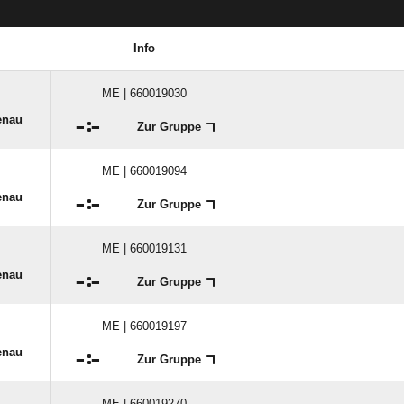
Info
ME | 660019030
enau

:

Zur Gruppe
ME | 660019094
enau

:

Zur Gruppe
ME | 660019131
enau

:

Zur Gruppe
ME | 660019197
enau

:

Zur Gruppe
ME | 660019270