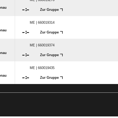
enau

:

Zur Gruppe
ME | 660019314
enau

:

Zur Gruppe
ME | 660019374
enau

:

Zur Gruppe
ME | 660019435
enau

:

Zur Gruppe