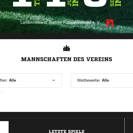
Landesverband:
Berliner Fußball-Verband e. V.
ANZEIGE
MANNSCHAFTEN DES VEREINS
ften:
Alle
Wettbewerbe:
Alle
ANZEIGE
LETZTE SPIELE