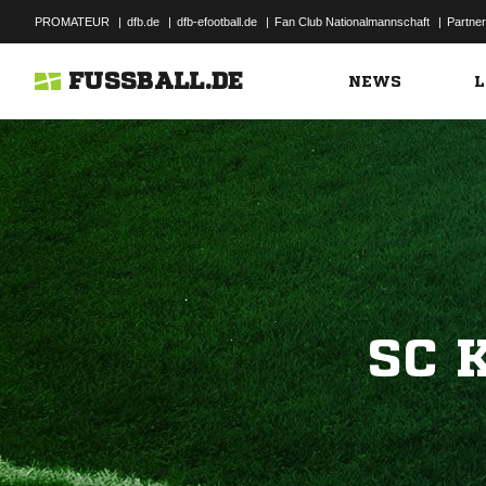
PROMATEUR
|
dfb.de
|
dfb-efootball.de
|
Fan Club Nationalmannschaft
|
Partner
FUSSBALL.DE
NEWS
L
SC 