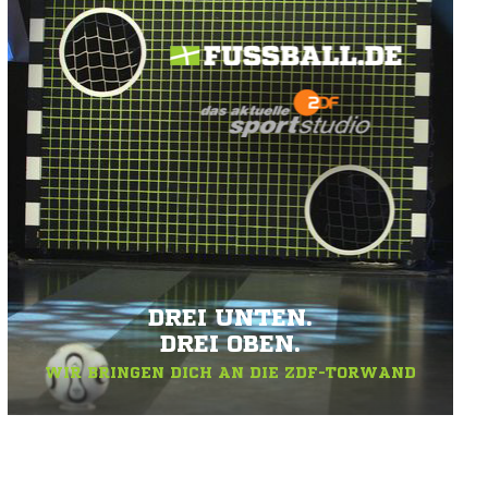
DREI UNTEN.
DREI OBEN.
WIR BRINGEN DICH AN DIE ZDF-TORWAND