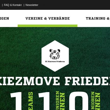
|
FAQ & Kontakt
|
Newsletter
Link
IGEN
VEREINE & VERBÄNDE
TRAINING &
KIEZMOVE FRIED
1
1
0
JUNIOREN
SENIOREN
TEAMS
INNEN
INNEN