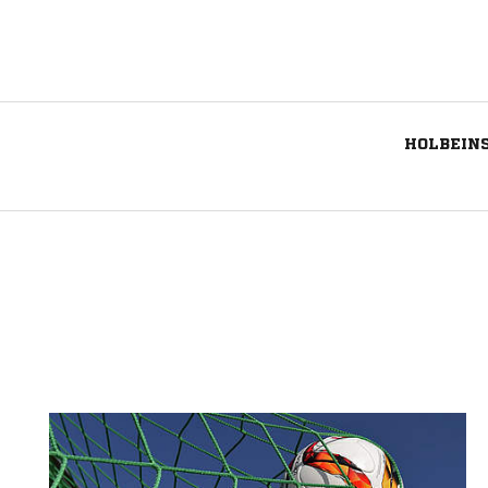
HOLBEINS
Nachricht an SC Kiezmove Friedenau