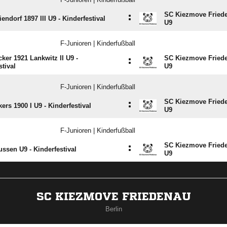
SC Kiezmove Fried
:
endorf 1897 III U9 - Kinderfestival
U9
F-Junioren | Kinderfußball
ker 1921 Lankwitz II U9 -
SC Kiezmove Fried
:
stival
U9
F-Junioren | Kinderfußball
SC Kiezmove Fried
:
ers 1900 I U9 - Kinderfestival
U9
F-Junioren | Kinderfußball
SC Kiezmove Fried
:
ssen U9 - Kinderfestival
U9
SC KIEZMOVE FRIEDENAU
Berlin