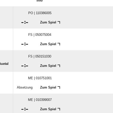
Info
PO | 110386005

:

Zum Spiel
FS | 050075004

:

Zum Spiel
FS | 050151030
Auetal

:

Zum Spiel
ME | 010751001
Absetzung
Zum Spiel
ME | 010399007

:

Zum Spiel