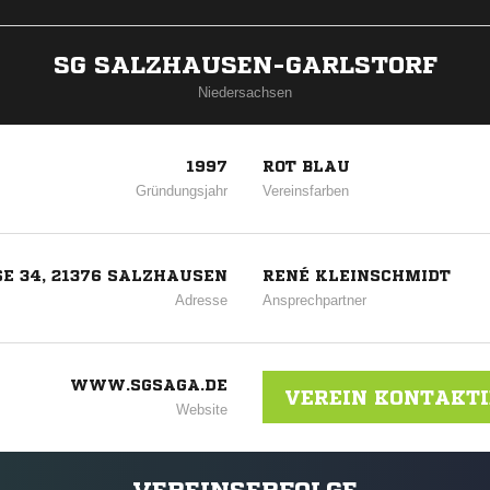
SG SALZHAUSEN-GARLSTORF
Niedersachsen
1997
ROT BLAU
Gründungsjahr
Vereinsfarben
E 34, 21376 SALZHAUSEN
RENÉ KLEINSCHMIDT
Adresse
Ansprechpartner
WWW.SGSAGA.DE
VEREIN KONTAKT
Website