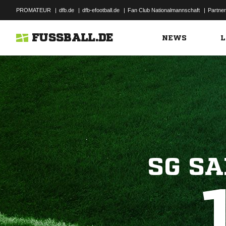
PROMATEUR
|
dfb.de
|
dfb-efootball.de
|
Fan Club Nationalmannschaft
|
Partner
FUSSBALL.DE
NEWS
L
SG S