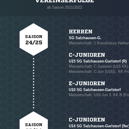
VEREINSERFOLGE
ab Saison 2021/2022
HERREN
SAISON
SG Salzhausen-G.
24/25
Meisterschaft: 1.Kreisklasse Harbur
C-JUNIOREN
U15 SG Salzhausen-Garlstorf (R)
NACHRICHT SENDE
Meisterschaft: C-Junioren (U15 KK)
Meisterschaft: C-Jun (U15)1. KK Frü
* Pflichtfelder
E-JUNIOREN
U10 SG Salzhausen-Garlstorf
Meisterschaft: U10-Jun 3. KK B (Frü
C-JUNIOREN
SAISON
U14 SG Salzhausen-Garlstorf (9er)