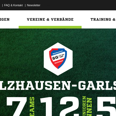
|
FAQ & Kontakt
|
Newsletter
Link
IGEN
VEREINE & VERBÄNDE
TRAINING &
ALZHAUSEN-GARL
17
12
JUNIOREN
TEAMS
INNEN