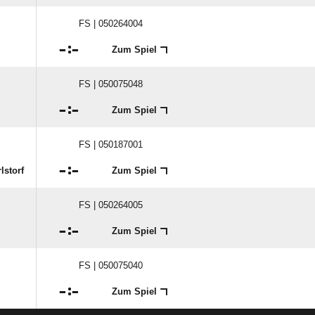
FS | 050264004

:

Zum Spiel
FS | 050075048

:

Zum Spiel
FS | 050187001

:

lstorf
Zum Spiel
FS | 050264005

:

Zum Spiel
FS | 050075040

:

Zum Spiel