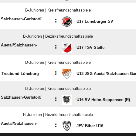
B-Junioren | Kreisfreundschaftsspiele
Salzhausen-Garlstorf/​
:
U17 Lüneburger SV
B-Junioren | Bezirksfreundschaftsspiele
Auetal/​Salzhausen-
:
U17 TSV Stelle
D-Junioren | Kreisfreundschaftsspiele
:
 Treubund Lüneburg
U13 JSG Auetal/​Salzhausen-Gar
B-Junioren | Kreisfreundschaftsspiele
Salzhausen-Garlstorf/​
:
U16 SV Holm-Seppensen (R)
B-Junioren | Bezirksfreundschaftsspiele
Auetal/​Salzhausen-
:
JFV Biber U16