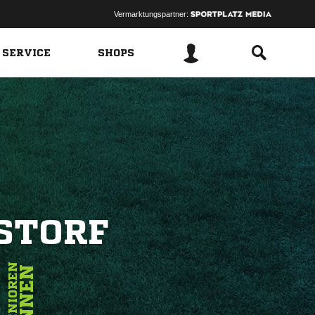
Vermarktungspartner:
 SERVICE
SHOPS
STORF
5
SENIOREN
INNEN