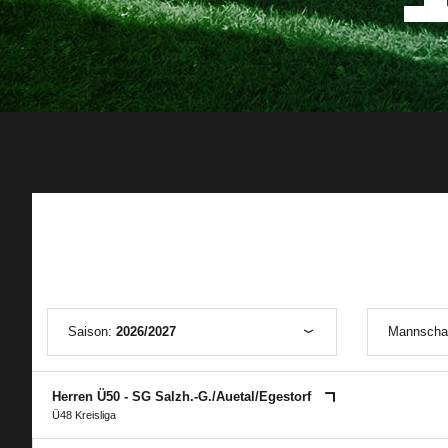
Saison:
2026/2027
Mannscha
Herren Ü50 - SG Salzh.-G./​Auetal/​Egestorf
Ü48 Kreisliga