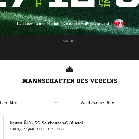
Landesverband:
Niedersächsischer Fußballverband
ANZEIGE
MANNSCHAFTEN DES VEREINS
ften:
Alle
Wettbewerbe:
Alle
Herren Ü40 - SG Salzhausen-G./​Auetal
Kreisliga B Quali-Runde
|
Ü40-Pokal