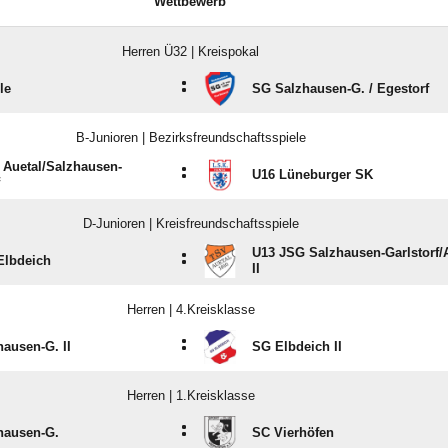
Wettbewerb
Herren Ü32 | Kreispokal
:
le
SG Salzhausen-G. /​ Egestorf
B-Junioren | Bezirksfreundschaftsspiele
Auetal/​Salzhausen-
:
U16 Lüneburger SK
D-Junioren | Kreisfreundschaftsspiele
U13 JSG Salzhausen-Garlstorf/​
:
Elbdeich
II
Herren | 4.Kreisklasse
:
ausen-G. II
SG Elbdeich II
Herren | 1.Kreisklasse
:
hausen-G.
SC Vierhöfen