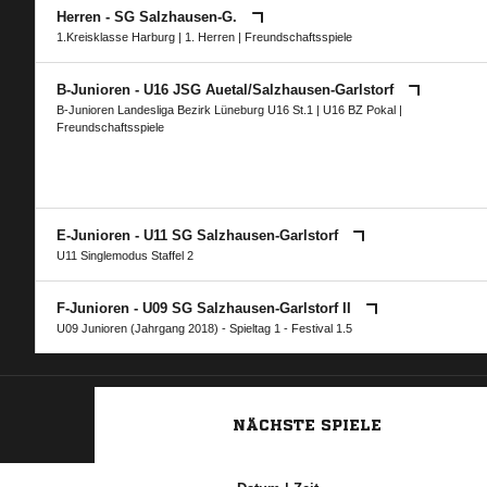
Herren - SG Salzhausen-G.
1.Kreisklasse Harburg
|
1. Herren
| Freundschaftsspiele
B-Junioren - U16 JSG Auetal/​Salzhausen-Garlstorf
B-Junioren Landesliga Bezirk Lüneburg U16 St.1
|
U16 BZ Pokal
|
Freundschaftsspiele
E-Junioren - U11 SG Salzhausen-Garlstorf
U11 Singlemodus Staffel 2
F-Junioren - U09 SG Salzhausen-Garlstorf II
U09 Junioren (Jahrgang 2018) - Spieltag 1 - Festival 1.5
NÄCHSTE SPIELE