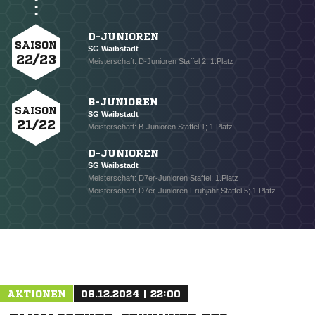
D-JUNIOREN
SAISON
SG Waibstadt
22/23
Meisterschaft: D-Junioren Staffel 2; 1.Platz
B-JUNIOREN
SAISON
SG Waibstadt
21/22
Meisterschaft: B-Junioren Staffel 1; 1.Platz
D-JUNIOREN
SG Waibstadt
Meisterschaft: D7er-Junioren Staffel; 1.Platz
Meisterschaft: D7er-Junioren Frühjahr Staffel 5; 1.Platz
NACHRICHT SENDEN
* Pflichtfelder
AKTIONEN
08.12.2024 | 22:00