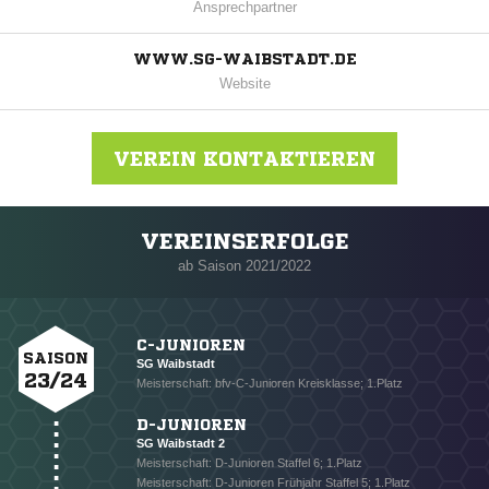
Ansprechpartner
WWW.SG-WAIBSTADT.DE
Website
VEREIN KONTAKTIEREN
VEREINSERFOLGE
Nachricht an SG Waibstadt
ab Saison 2021/2022
C-JUNIOREN
SAISON
SG Waibstadt
23/24
Meisterschaft: bfv-C-Junioren Kreisklasse; 1.Platz
D-JUNIOREN
SG Waibstadt 2
Meisterschaft: D-Junioren Staffel 6; 1.Platz
Meisterschaft: D-Junioren Frühjahr Staffel 5; 1.Platz