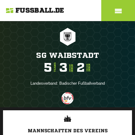
FUSSBALL.DE
SG WAIBSTADT
5
3
2
TEAMS
INNEN
SENIOREN
INNEN
JUNIOREN
Landesverband:
Badischer Fußballverband
ANZEIGE
MANNSCHAFTEN DES VEREINS