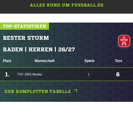
ALLES RUND UM FUSSBALL.DE
TOP-STATISTIKEN
BESTER STURM
BADEN | HERREN | 26/27
Platz
Mannschaft
Spiele
Tore
1.
6
TSV 1863 Mudau
1
ZUR KOMPLETTEN TABELLE