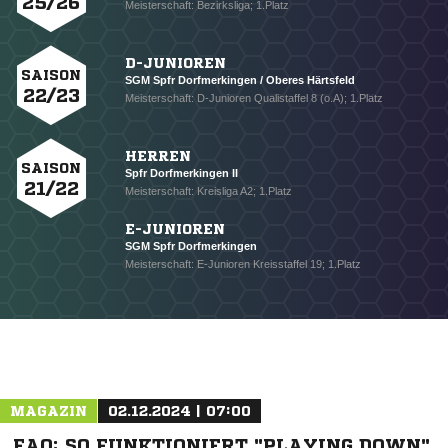
25/26
Meisterschaft: Bezirksliga; 1.Platz
D-JUNIOREN
SAISON
SGM Spfr Dorfmerkingen / Oberes Härtsfeld
22/23
Meisterschaft: D-Junioren Qualistaffel 8 (o.A); 1.Platz
HERREN
SAISON
Spfr Dorfmerkingen II
21/22
Meisterschaft: Kreisliga A2; 1.Platz
E-JUNIOREN
SGM Spfr Dorfmerkingen
Meisterschaft: E-Junioren Kreisstaffel 19; 1.Platz
NACHRICHT SENDEN
MAGAZIN
02.12.2024 | 07:00
* Pflichtfelder
FAQ: SO FUNKTIONIERT "PLAYING DOWN"