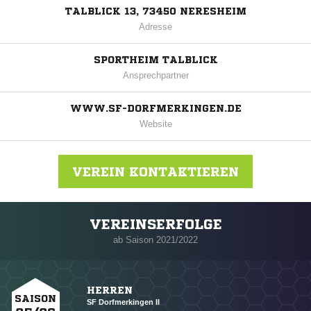
TALBLICK 13, 73450 NERESHEIM
Adresse
SPORTHEIM TALBLICK
Ansprechpartner
WWW.SF-DORFMERKINGEN.DE
Website
VEREIN KONTAKTIEREN
VEREINSERFOLGE
Nachricht an Spfr Dorfmerkingen
ab Saison 2021/2022
HERREN
SAISON
SF Dorfmerkingen II