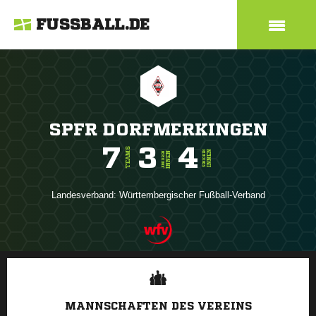
FUSSBALL.DE
SPFR DORFMERKINGEN
7
3
4
TEAMS
INNEN
SENIOREN
INNEN
JUNIOREN
Landesverband:
Württembergischer Fußball-Verband
ANZEIGE
MANNSCHAFTEN DES VEREINS