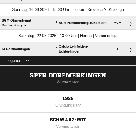
Sonntag, 16.08.2026 - 15:00 Uhr | Herren | Kreisliga A; Kreisliga
SGM Ohmenheim/​
:

:

SGM Herbrechtingen/​Bolheim
Dorfmerkingen
Samstag, 22.08.2026 - 13:00 Uhr | Herren | Verbandsliga
Calcio Leinfelden-
:

:

Sf Dorfmerkingen
Echterdingen
Legende
SPFR DORFMERKINGEN
Württemberg
1922
Gründungsjahr
SCHWARZ-ROT
Vereinsfarben