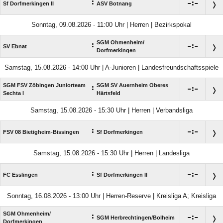
:

:

Sf Dorfmerkingen II
ASV Botnang
Sonntag, 09.08.2026 - 11:00 Uhr | Herren | Bezirkspokal
SGM Ohmenheim/​
:

:

SV Ebnat
Dorfmerkingen
Samstag, 15.08.2026 - 14:00 Uhr | A-Junioren | Landesfreundschaftsspiele
SGM FSV Zöbingen Juniorteam
SGM SV Auernheim Oberes
:

:

Sechta I
Härtsfeld
Samstag, 15.08.2026 - 15:30 Uhr | Herren | Verbandsliga
:

:

FSV 08 Bietigheim-Bissingen
Sf Dorfmerkingen
Samstag, 15.08.2026 - 15:30 Uhr | Herren | Landesliga
:

:

FC Esslingen
Sf Dorfmerkingen II
Sonntag, 16.08.2026 - 13:00 Uhr | Herren-Reserve | Kreisliga A; Kreisliga
SGM Ohmenheim/​
:

:

SGM Herbrechtingen/​Bolheim
Dorfmerkingen