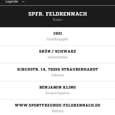
Legende
SPFR. FELDRENNACH
Baden
1931
Gründungsjahr
GRÜN / SCHWARZ
Vereinsfarben
KIRCHSTR. 14, 75334 STRAUBENHARDT
Adresse
BENJAMIN KLING
Ansprechpartner
WWW.SPORTFREUNDE-FELDRENNACH.DE
Website