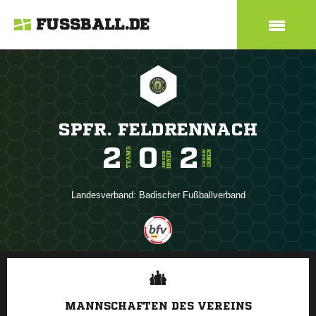
FUSSBALL.DE
SPFR. FELDRENNACH
2
0
2
TEAMS
INNEN
SENIOREN
INNEN
JUNIOREN
Landesverband:
Badischer Fußballverband
ANZEIGE
MANNSCHAFTEN DES VEREINS