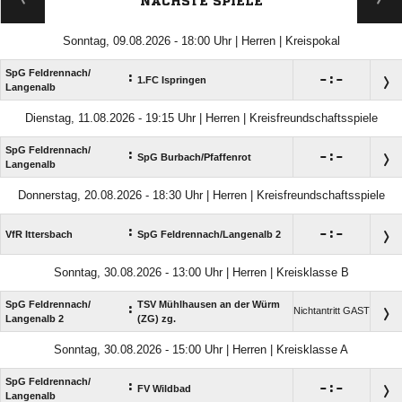
NÄCHSTE SPIELE
Sonntag, 09.08.2026 - 18:00 Uhr | Herren | Kreispokal
SpG Feldrennach/​
:

:

1.FC Ispringen
Langenalb
Dienstag, 11.08.2026 - 19:15 Uhr | Herren | Kreisfreundschaftsspiele
SpG Feldrennach/​
:

:

SpG Burbach/​Pfaffenrot
Langenalb
Donnerstag, 20.08.2026 - 18:30 Uhr | Herren | Kreisfreundschaftsspiele
:

:

VfR Ittersbach
SpG Feldrennach/​Langenalb 2
Sonntag, 30.08.2026 - 13:00 Uhr | Herren | Kreisklasse B
SpG Feldrennach/​
TSV Mühlhausen an der Würm
:
Nichtantritt GAST
Langenalb 2
(ZG) zg.
Sonntag, 30.08.2026 - 15:00 Uhr | Herren | Kreisklasse A
SpG Feldrennach/​
:

:

FV Wildbad
Langenalb