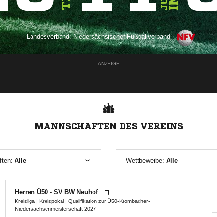
Landesverband:
Niedersächsischer Fußballverband
ANZEIGE
MANNSCHAFTEN DES VEREINS
ften:
Alle
Wettbewerbe:
Alle
Herren Ü50 - SV BW Neuhof
Kreisliga
|
Kreispokal
|
Qualifikation zur Ü50-Krombacher-
Niedersachsenmeisterschaft 2027