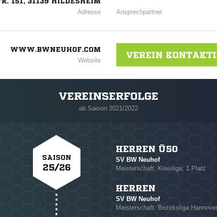
. 151, 31139 HILDESHEIM
Adresse
Ansprechpartner
WWW.BWNEUHOF.COM
VEREIN KONTAKT
Website
VEREINSERFOLGE
ab Saison 2021/2022
HERREN Ü50
SAISON
SV BW Neuhof
25/26
Meisterschaft: Kreisliga; 1.Platz
HERREN
SV BW Neuhof
NACHRICHT SENDE
Meisterschaft: Bezirksliga Hannover 