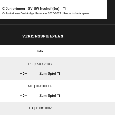
C-Juniorinnen - SV BW Neuhof (9er)
C-Juniorinnen Bezirksliga Hannover 2026/2027
| Freundschaftsspiele
VEREINSSPIELPLAN
Info
FS | 050058103

:

Zum Spiel
ME | 014200006

:

Zum Spiel
TU | 150811002