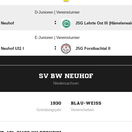
D-Junioren | Vereinsturnier
:
 Neuhof
JSG Lehrte Ost III (Hämelerwal
E-Junioren | Vereinsturnier
:
Neuhof U11 I
JSG Forstbachtal II
SV BW NEUHOF
Niedersachsen
1930
BLAU-WEISS
Gründungsjahr
Vereinsfarben