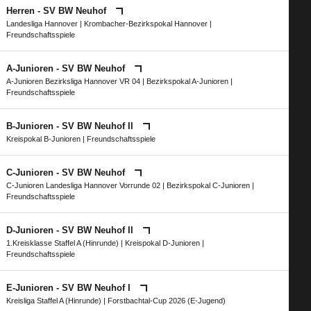
Herren - SV BW Neuhof
Landesliga Hannover
|
Krombacher-Bezirkspokal Hannover
|
Freundschaftsspiele
A-Junioren - SV BW Neuhof
A-Junioren Bezirksliga Hannover VR 04
|
Bezirkspokal A-Junioren
|
Freundschaftsspiele
B-Junioren - SV BW Neuhof II
Kreispokal B-Junioren
| Freundschaftsspiele
C-Junioren - SV BW Neuhof
C-Junioren Landesliga Hannover Vorrunde 02
|
Bezirkspokal C-Junioren
|
Freundschaftsspiele
D-Junioren - SV BW Neuhof II
1.Kreisklasse Staffel A (Hinrunde)
|
Kreispokal D-Junioren
|
Freundschaftsspiele
E-Junioren - SV BW Neuhof I
Kreisliga Staffel A (Hinrunde)
|
Forstbachtal-Cup 2026 (E-Jugend)