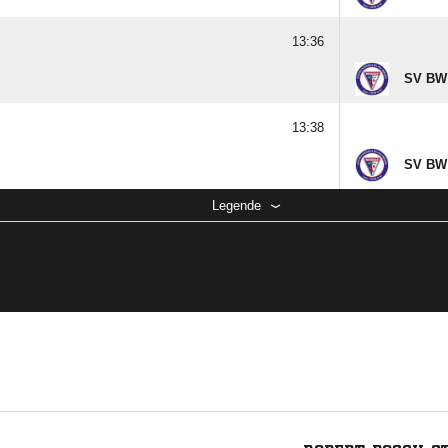
13:36
SV BW
13:38
SV BW 
Legende