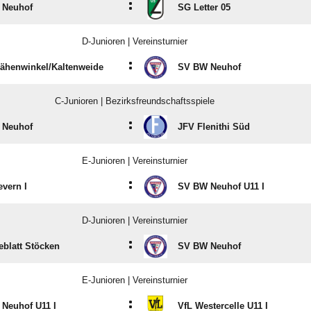
:
 Neuhof
SG Letter 05
D-Junioren | Vereinsturnier
:
ähenwinkel/​Kaltenweide
SV BW Neuhof
C-Junioren | Bezirksfreundschaftsspiele
:
 Neuhof
JFV Flenithi Süd
E-Junioren | Vereinsturnier
:
vern I
SV BW Neuhof U11 I
D-Junioren | Vereinsturnier
:
eblatt Stöcken
SV BW Neuhof
E-Junioren | Vereinsturnier
:
Neuhof U11 I
VfL Westercelle U11 I