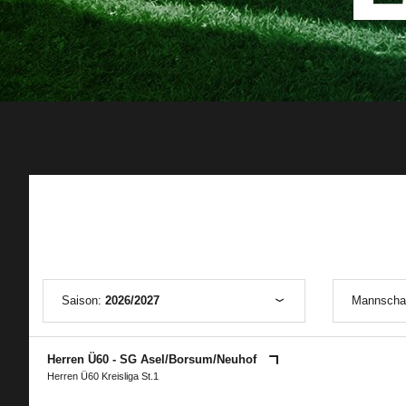
Saison:
2026/2027
Mannscha
Herren Ü60 - SG Asel/​Borsum/​Neuhof
Herren Ü60 Kreisliga St.1