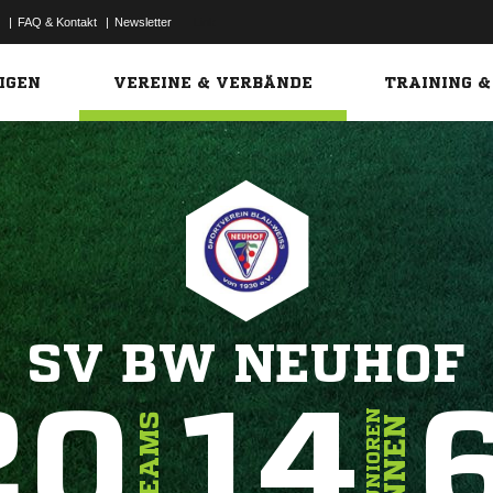
|
FAQ & Kontakt
|
Newsletter
Link
IGEN
VEREINE & VERBÄNDE
TRAINING &
SV BW NEUHOF
20
14
JUNIOREN
TEAMS
INNEN