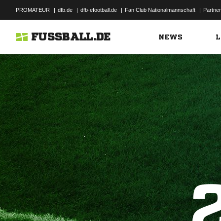
PROMATEUR
|
dfb.de
|
dfb-efootball.de
|
Fan Club Nationalmannschaft
|
Partner
FUSSBALL.DE
NEWS
L