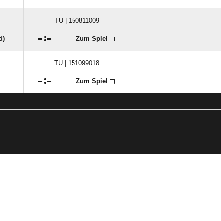
TU | 150811009

:

d)
Zum Spiel
TU | 151099018

:

Zum Spiel