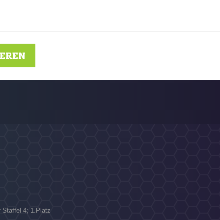
IEREN
N
Staffel 4; 1.Platz