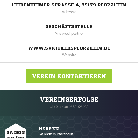
HEIDENHEIMER STRASSE 4, 75179 PFORZHEIM
Adresse
GESCHÄFTSSTELLE
Ansprechpartner
WWW.SVKICKERSPFORZHEIM.DE
Website
VEREIN KONTAKTIEREN
VEREINSERFOLGE
Nachricht an SV Kickers Pforzheim
ab Saison 2021/2022
HERREN
SAISON
SV Kickers Pforzheim