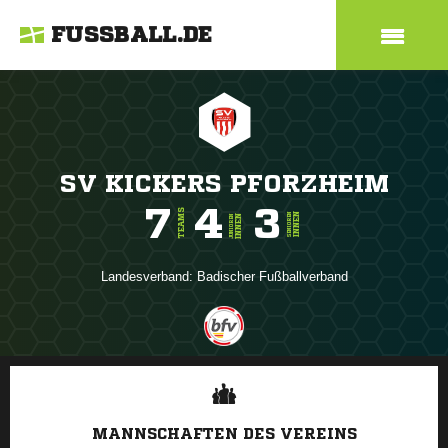
FUSSBALL.DE
SV KICKERS PFORZHEIM
7
4
3
TEAMS
INNEN
SENIOREN
INNEN
JUNIOREN
Landesverband:
Badischer Fußballverband
ANZEIGE
MANNSCHAFTEN DES VEREINS