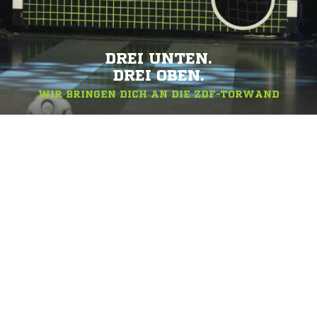
DREI UNTEN.
DREI OBEN.
WIR BRINGEN DICH AN DIE ZDF-TORWAND