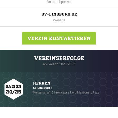
Ansprechpartner
SV-LINSBURG.DE
Website
VEREIN KONTAKTIEREN
VEREINSERFOLGE
Nachricht an SV Linsburg
ab Saison 2021/2022
HERREN
SAISON
SV Linsburg I
24/25
Meisterschaft: 2.Kreisklasse Nord Nienburg; 1.Platz