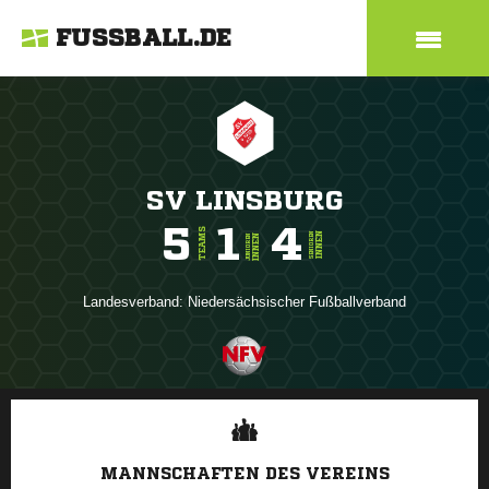
FUSSBALL.DE
SV LINSBURG
5
1
4
TEAMS
INNEN
SENIOREN
INNEN
JUNIOREN
Landesverband:
Niedersächsischer Fußballverband
ANZEIGE
MANNSCHAFTEN DES VEREINS