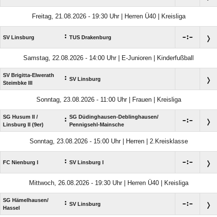
Freitag, 21.08.2026 - 19:30 Uhr | Herren Ü40 | Kreisliga
:

:

SV Linsburg
TUS Drakenburg
Samstag, 22.08.2026 - 14:00 Uhr | E-Junioren | Kinderfußball
SV Brigitta-Elwerath
:
SV Linsburg
Steimbke III
Sonntag, 23.08.2026 - 11:00 Uhr | Frauen | Kreisliga
SG Husum II /​
SG Düdinghausen-Deblinghausen/​
:

:

Linsburg II (9er)
Pennigsehl-Mainsche
Sonntag, 23.08.2026 - 15:00 Uhr | Herren | 2.Kreisklasse
:

:

FC Nienburg I
SV Linsburg I
Mittwoch, 26.08.2026 - 19:30 Uhr | Herren Ü40 | Kreisliga
SG Hämelhausen/​
:

:

SV Linsburg
Hassel