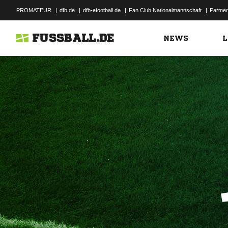
PROMATEUR
|
dfb.de
|
dfb-efootball.de
|
Fan Club Nationalmannschaft
|
Partner
FUSSBALL.DE
NEWS
L