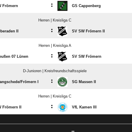
:
 Frömern
GS Cappenberg
Herren | Kreisliga C
:
beraden II
SV SW Frömern II
Herren | Kreisliga A
:
eußen 07 Lünen
SV SW Frömern
D-Junioren | Kreisfreundschaftsspiele
:
angschede/​Frömern I
SG Massen II
Herren | Kreisliga C
:
 Frömern II
VfL Kamen III