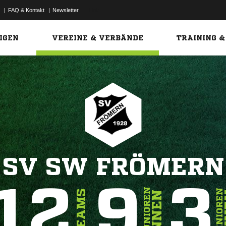
|
FAQ & Kontakt
|
Newsletter
Link
IGEN
VEREINE & VERBÄNDE
TRAINING &
SV SW FRÖMERN
12
9
3
JUNIOREN
SENIOREN
TEAMS
INNEN
I