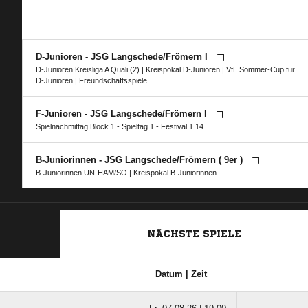
D-Junioren - JSG Langschede/​Frömern I
D-Junioren Kreisliga A Quali (2)
|
Kreispokal D-Junioren
|
VfL Sommer-Cup für
D-Junioren
| Freundschaftsspiele
F-Junioren - JSG Langschede/​Frömern I
Spielnachmittag Block 1 - Spieltag 1 - Festival 1.14
B-Juniorinnen - JSG Langschede/​Frömern ( 9er )
B-Juniorinnen UN-HAM/SO
|
Kreispokal B-Juniorinnen
NÄCHSTE SPIELE
Datum | Zeit