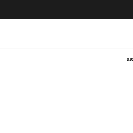
AS
Nachricht an SV SW Frömern