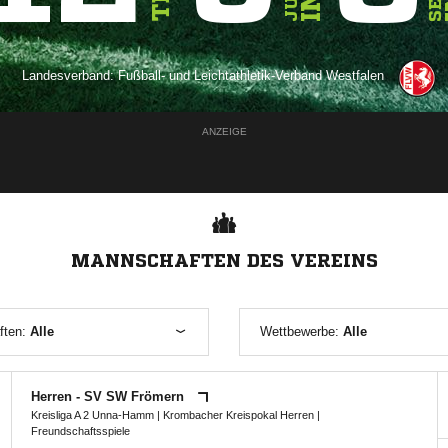
Landesverband:
Fußball- und Leichtathletik-Verband Westfalen
ANZEIGE
MANNSCHAFTEN DES VEREINS
ften:
Alle
Wettbewerbe:
Alle
Herren - SV SW Frömern
Kreisliga A 2 Unna-Hamm
|
Krombacher Kreispokal Herren
|
Freundschaftsspiele