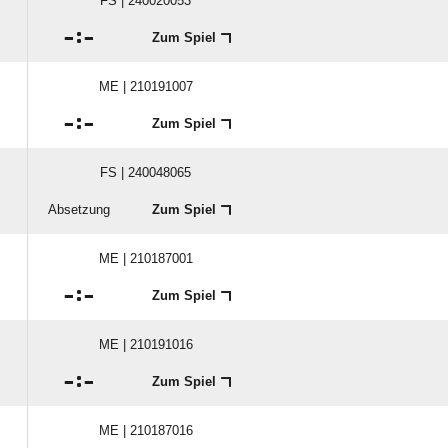
FS | 240020053

:

Zum Spiel
ME | 210191007

:

Zum Spiel
FS | 240048065
Absetzung
Zum Spiel
ME | 210187001

:

Zum Spiel
ME | 210191016

:

Zum Spiel
ME | 210187016