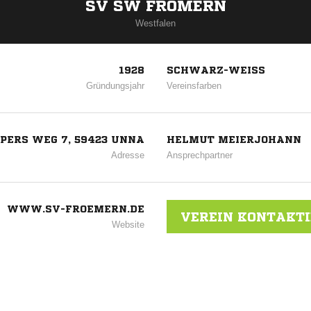
SV SW FRÖMERN
Westfalen
1928
SCHWARZ-WEISS
Gründungsjahr
Vereinsfarben
PERS WEG 7, 59423 UNNA
HELMUT MEIERJOHANN
Adresse
Ansprechpartner
WWW.SV-FROEMERN.DE
VEREIN KONTAKT
Website