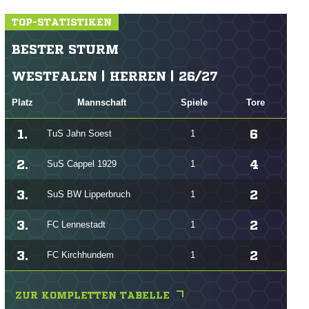
TOP-STATISTIKEN
BESTER STURM
WESTFALEN | HERREN | 26/27
Platz
Mannschaft
Spiele
Tore
1.
6
TuS Jahn Soest
1
2.
4
SuS Cappel 1929
1
3.
2
SuS BW Lipperbruch
1
3.
2
FC Lennestadt
1
3.
2
FC Kirchhundem
1
ZUR KOMPLETTEN TABELLE