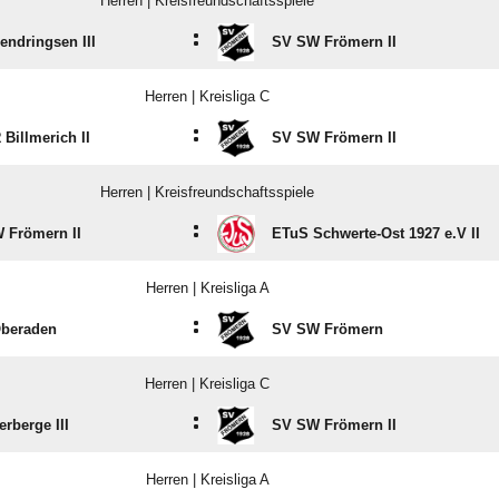
Herren | Kreisfreundschaftsspiele
:
endringsen III
SV SW Frömern II
Herren | Kreisliga C
:
Billmerich II
SV SW Frömern II
Herren | Kreisfreundschaftsspiele
:
 Frömern II
ETuS Schwerte-Ost 1927 e.V II
Herren | Kreisliga A
:
beraden
SV SW Frömern
Herren | Kreisliga C
:
rberge III
SV SW Frömern II
Herren | Kreisliga A