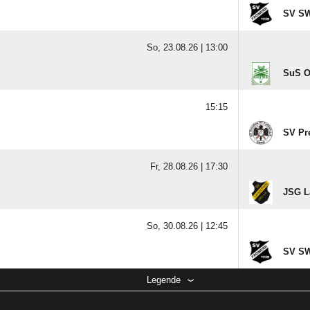
SV SW
So, 23.08.26 |
13:00
SuS O
15:15
SV Pr
Fr, 28.08.26 |
17:30
JSG L
So, 30.08.26 |
12:45
SV SW
Legende