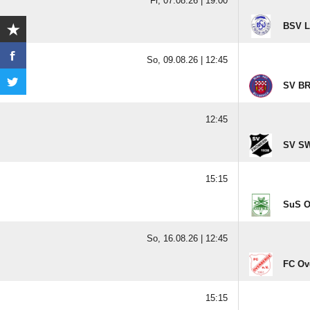
Fr, 07.08.26 |
19:00
BSV L
So, 09.08.26 |
12:45
SV BR 
12:45
SV SW
15:15
SuS O
So, 16.08.26 |
12:45
FC Ove
15:15