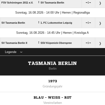
:

:

FSV Schöningen 2011 e.V.
SV Tasmania Berlin
Sonntag, 16.08.2026 - 14:00 Uhr | Herren | Regionalliga
:

:

SV Tasmania Berlin
1. FC Lokomotive Leipzig
Sonntag, 16.08.2026 - 14:45 Uhr | Herren | Kreisliga A
:

:

SV Tasmania Berlin II
SSV Köpenick-Oberspree
Legende
TASMANIA BERLIN
Berlin
1973
Gründungsjahr
BLAU - WEISS - ROT
Vereinsfarben