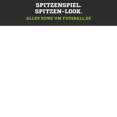
SPITZENSPIEL.
SPITZEN-LOOK.
ALLES RUND UM FUSSBALL.DE