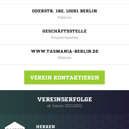
ODERSTR. 182, 12051 BERLIN
Adresse
GESCHÄFTSSTELLE
Ansprechpartner
WWW.TASMANIA-BERLIN.DE
Website
VEREIN KONTAKTIEREN
VEREINSERFOLGE
Nachricht an Tasmania Berlin
ab Saison 2021/2022
HERREN