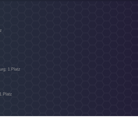
z
N
urg; 1.Platz
1.Platz