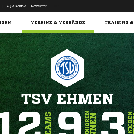
|
FAQ & Kontakt
|
Newsletter
Link
IGEN
VEREINE & VERBÄNDE
TRAINING &
TSV EHMEN
12
9
3
JUNIOREN
SENIOREN
TEAMS
INNEN
I