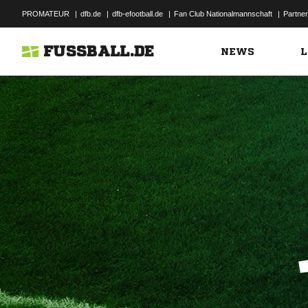
PROMATEUR
|
dfb.de
|
dfb-efootball.de
|
Fan Club Nationalmannschaft
|
Partner
FUSSBALL.DE
NEWS
L