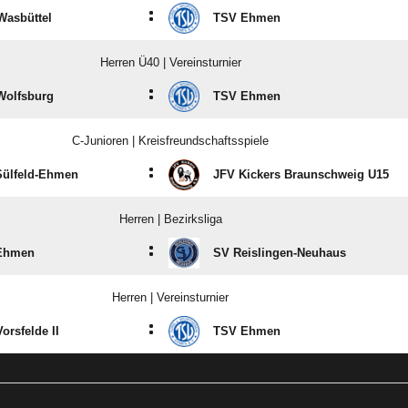
:
asbüttel
TSV Ehmen
Herren Ü40 | Vereinsturnier
:
Wolfsburg
TSV Ehmen
C-Junioren | Kreisfreundschaftsspiele
:
ülfeld-Ehmen
JFV Kickers Braunschweig U15
Herren | Bezirksliga
:
Ehmen
SV Reislingen-Neuhaus
Herren | Vereinsturnier
:
orsfelde II
TSV Ehmen