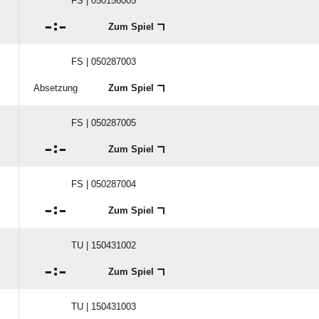
FS | 050156005

:

Zum Spiel
FS | 050287003
Absetzung
Zum Spiel
FS | 050287005

:

Zum Spiel
FS | 050287004

:

Zum Spiel
TU | 150431002

:

Zum Spiel
TU | 150431003