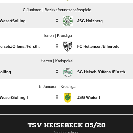
C-Junioren | Bezirksfreundschaftsspiele
:
Weser/​Solling
JSG Holzberg
Herren | Kreisliga
:
iseb./​Offens./​Fürsth.
FC Hettensen/​Ellierode
Herren | Kreispokal
:
olling
SG Heiseb./​Offens./​Fürsth.
E-Junioren | Kreisliga
:
Weser/​Solling I
JSG Wieter I
TSV HEISEBECK 05/20
Niedersachsen