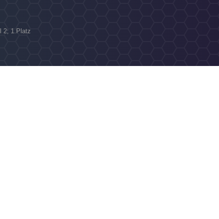
l 2; 1.Platz
N