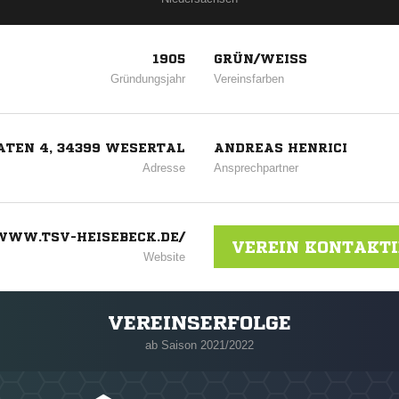
1905
GRÜN/WEISS
Gründungsjahr
Vereinsfarben
ATEN 4, 34399 WESERTAL
ANDREAS HENRICI
Adresse
Ansprechpartner
WWW.TSV-HEISEBECK.DE/
VEREIN KONTAKT
Website
VEREINSERFOLGE
ab Saison 2021/2022