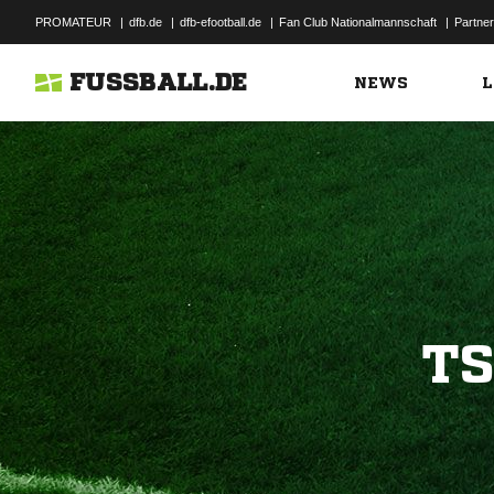
PROMATEUR
|
dfb.de
|
dfb-efootball.de
|
Fan Club Nationalmannschaft
|
Partner
FUSSBALL.DE
NEWS
L
TS