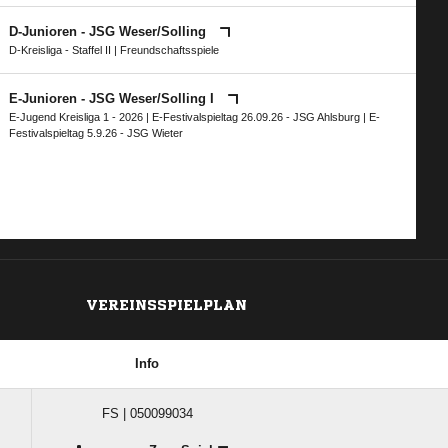
D-Junioren - JSG Weser/​Solling
D-Kreisliga - Staffel II
| Freundschaftsspiele
E-Junioren - JSG Weser/​Solling I
E-Jugend Kreisliga 1 - 2026
|
E-Festivalspieltag 26.09.26 - JSG Ahlsburg
|
E-
Festivalspieltag 5.9.26 - JSG Wieter
VEREINSSPIELPLAN
Info
FS | 050099034