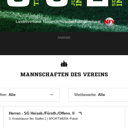
Landesverband:
Niedersächsischer Fußballverband
ANZEIGE
MANNSCHAFTEN DES VEREINS
ften:
Alle
Wettbewerbe:
Alle
Herren - SG Heiseb./​Fürsth./​Offens. II
3. Kreisklasse 9er Staffel 1
|
SPORTWERK-Pokal