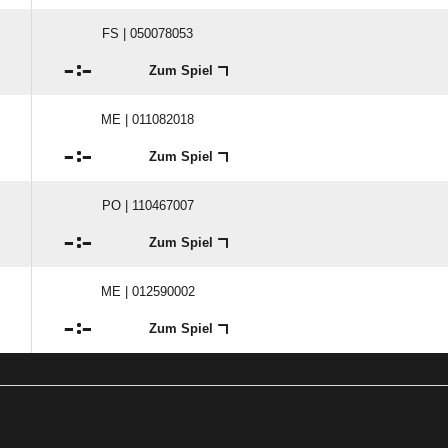
FS | 050078053

:

Zum Spiel
ME | 011082018

:

Zum Spiel
PO | 110467007

:

Zum Spiel
ME | 012590002

:

Zum Spiel