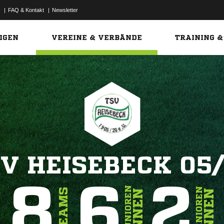
|
FAQ & Kontakt
|
Newsletter
Link
IGEN
VEREINE & VERBÄNDE
TRAINING &
V HEISEBECK 05
8
6
2
JUNIOREN
SENIOREN
TEAMS
INNEN
INNEN