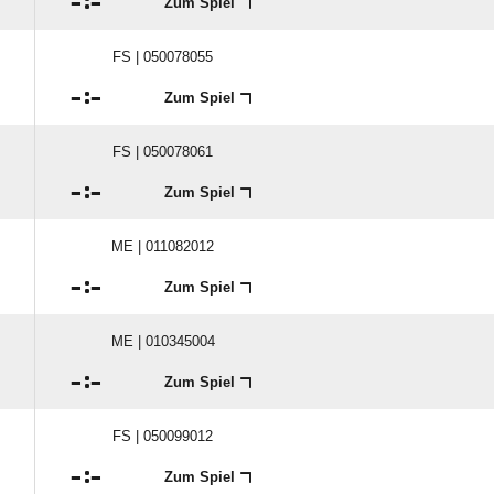

:

Zum Spiel
FS | 050078055

:

Zum Spiel
FS | 050078061

:

Zum Spiel
ME | 011082012

:

Zum Spiel
ME | 010345004

:

Zum Spiel
FS | 050099012

:

Zum Spiel