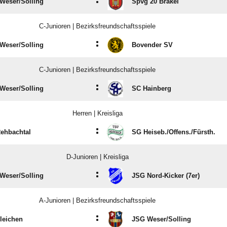
:
Weser/​Solling
Spvg 20 Brakel
C-Junioren | Bezirksfreundschaftsspiele
:
Weser/​Solling
Bovender SV
C-Junioren | Bezirksfreundschaftsspiele
:
Weser/​Solling
SC Hainberg
Herren | Kreisliga
:
ehbachtal
SG Heiseb./​Offens./​Fürsth.
D-Junioren | Kreisliga
:
Weser/​Solling
JSG Nord-Kicker (7er)
A-Junioren | Bezirksfreundschaftsspiele
:
leichen
JSG Weser/​Solling