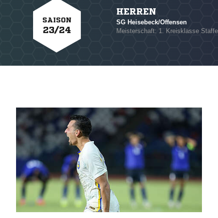
HERREN
SAISON
SG Heisebeck/Offensen
23/24
Meisterschaft: 1. Kreisklasse Staffe
NACHRICHT SENDE
* Pflichtfelder