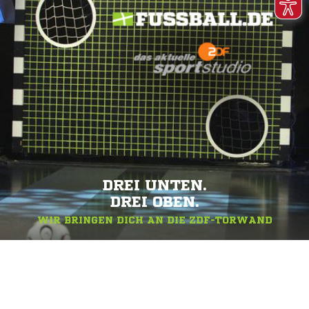
DREI UNTEN.
DREI OBEN.
WIR BRINGEN DICH AN DIE ZDF-TORWAND