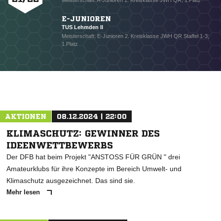
Meisterschaft: A-Junioren 1. Kreisklasse JWH QR; 1.Platz
E-JUNIOREN
TUS Lehmden II
Meisterschaft: E-Junioren 2. Kreisklasse JWH QR Staffel 1-3;
1.Platz
AKTIONEN
08.12.2024 | 22:00
KLIMASCHUTZ: GEWINNER DES
IDEENWETTBEWERBS
Der DFB hat beim Projekt "ANSTOSS FÜR GRÜN " drei
Amateurklubs für ihre Konzepte im Bereich Umwelt- und
Klimaschutz ausgezeichnet. Das sind sie.
Mehr lesen