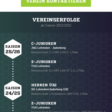
VEREIN KONTAKTIEREN
VEREINSERFOLGE
Nachricht an TuS Lehmden
ab Saison 2021/2022
C-JUNIOREN
SAISON
JSG Lehmden - Jaderberg
25/26
Meisterschaft: C-J-MR-2.KK D; 1.Platz
E-JUNIOREN
TUS Lehmden
Meisterschaft: E-J-MR-2.KK-ST 1-2; 1.Platz
HERREN Ü32
SAISON
SG Lehmden/Jaderberg Ü32
24/25
Meisterschaft: 1.Kreisklasse JWH Ü32; 1.Platz
E-JUNIOREN
TUS Lehmden