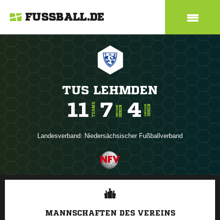
FUSSBALL.DE
TUS LEHMDEN
11
7
4
TEAMS
INNEN
SENIOREN
INNEN
JUNIOREN
Landesverband:
Niedersächsischer Fußballverband
ANZEIGE
MANNSCHAFTEN DES VEREINS