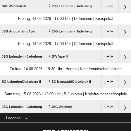
:

:

SVE Wiefelstede
JSG Lehmden - Jaderberg
Freitag, 14.08.2026 - 17:00 Uhr | D-Junioren | Kreispokal
:

:

JSG Augustfehn/​Apen
JSG Lehmden - Jaderberg
Freitag, 14.08.2026 - 17:00 Uhr | C-Junioren | Kreispokal
:

:

JSG Lehmden - Jaderberg
JFV Varel II
Freitag, 14.08.2026 - 19:30 Uhr | Herren | Kreisfreundschaftsspiele
:

:

SG Lehmden/​Jaderberg II
SG Neustadt/​Oldenbrok II
Samstag, 15.08.2026 - 12:00 Uhr | B-Junioren | Kreisfreundschaftsspiele
:

:

JSG Lehmden - Jaderberg
JSG Wechloy
Legende